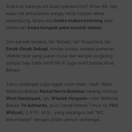
Acara ini katanya sih buat nyambut HUT RI ke-80, tapi
kalau liat antusiasme warga, mirip hajatan akbar
sekampung, tanpa ada
lomba makan kelereng
atau
lomba lari
bawa kerupuk pake sendok semen
.
Dari parade budaya, tari Betawi, tari Nusantara, tari
Emak-Emak Sekopi
, lomba-lomba, sampai pameran
UMKM lokal yang jualan mulai dari keripik singkong
sampai baju batik motif Wi-Fi juga motif bambu khas
Bekasi.
Tamu undangan juga nggak main-main. Hadir Wakil
Walikota Bekasi
Abdul Harris Bobihoe
bareng istrinya
Wuri Handayani
, lalu
Wiwiek Hargono
—istri Walikota
Bekasi
Tri Adhianto
, plus Camat Bekasi Timur Hj.
Fitri
Widyati
, S.STP., M.Si., yang sekaligus jadi “MC
kehormatan” dengan pidato penuh semangat.