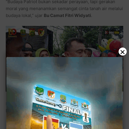
“Budaya Patriot bukan sekadar perayaan, tapi gerakan
moral yang menanamkan semangat cinta tanah air melalui
budaya lokal,” ujar
Bu Camat Fitri Widyati
.
×
Intinya, jangan sampe kita lebih hafal lirik lagu K-Pop
ketimbang lagu daerah sendiri.
Wadaw, bisa aja Bu
Camat.