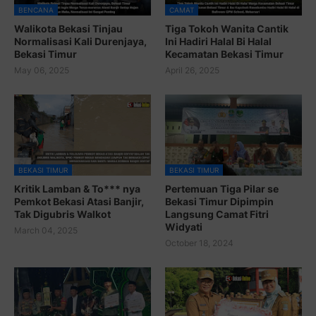
BENCANA
CAMAT
Walikota Bekasi Tinjau
Tiga Tokoh Wanita Cantik
Normalisasi Kali Durenjaya,
Ini Hadiri Halal Bi Halal
Bekasi Timur
Kecamatan Bekasi Timur
May 06, 2025
April 26, 2025
BEKASI TIMUR
BEKASI TIMUR
Kritik Lamban & To*** nya
Pertemuan Tiga Pilar se
Pemkot Bekasi Atasi Banjir,
Bekasi Timur Dipimpin
Tak Digubris Walkot
Langsung Camat Fitri
Widyati
March 04, 2025
October 18, 2024