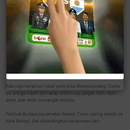
Yang bikin meriah, pentas seni anak-anak sekolah dari SD
sampai SMA, komunitas pemuda kreatif, plus perwakilan
kelurahan se-Bekasi Timur, julai dari Kelurahan Arenjaya,
Durenjaya, Bekasi Jaya dan Margahayu.
Pokoknya panggung nggak pernah kosong. Dari pagi
sampe sore (red:
katanya
), warga disuguhi hiburan
nonstop—gratis pula.
UMKM juga nggak ketinggalan. Lapak makanan penuh
dengan aroma sate, kerak telor, sampe bir pletok.
Ada juga kerajinan lokal yang bisa dibawa pulang. Cuma
ya, warga masih berharap diskonnya jangan tipis-tipis
amat, biar lebih semangat belanja.
Festival Budaya kecamatan Bekasi Timur paling heboh se
Kota Bekasi, jika dibandingkan kecamatan lain.