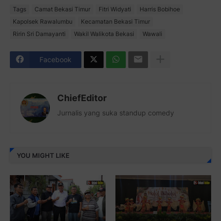
Tags
Camat Bekasi Timur
Fitri Widyati
Harris Bobihoe
Kapolsek Rawalumbu
Kecamatan Bekasi Timur
Ririn Sri Damayanti
Wakil Walikota Bekasi
Wawali
Facebook
ChiefEditor
Jurnalis yang suka standup comedy
YOU MIGHT LIKE