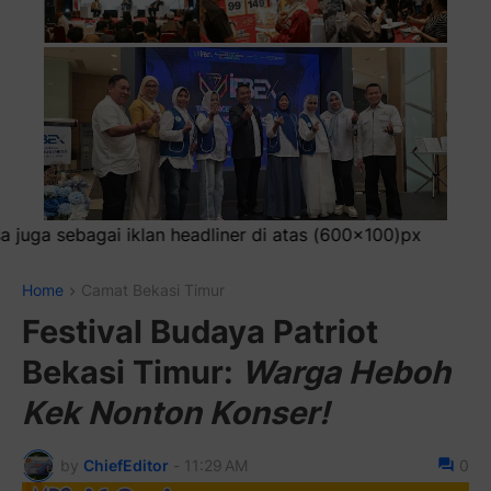
i atas (600x100)px
Home
Camat Bekasi Timur
Festival Budaya Patriot
Bekasi Timur:
Warga Heboh
Kek Nonton Konser!
by
ChiefEditor
-
11:29 AM
0