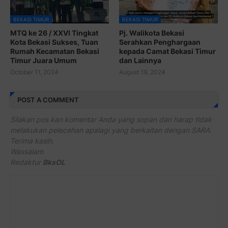
BEKASI TIMUR
BEKASI TIMUR
MTQ ke 26 / XXVI Tingkat
Pj. Walikota Bekasi
Kota Bekasi Sukses, Tuan
Serahkan Penghargaan
Rumah Kecamatan Bekasi
kepada Camat Bekasi Timur
Timur Juara Umum
dan Lainnya
October 11, 2024
August 19, 2024
POST A COMMENT
Silakan pos kan komentar Anda yang sopan dan harap tidak
melakukan pelecehan apalagi yang berkaitan dengan SARA.
Terima kasih.
Wassalam
Redaktur
BksOL