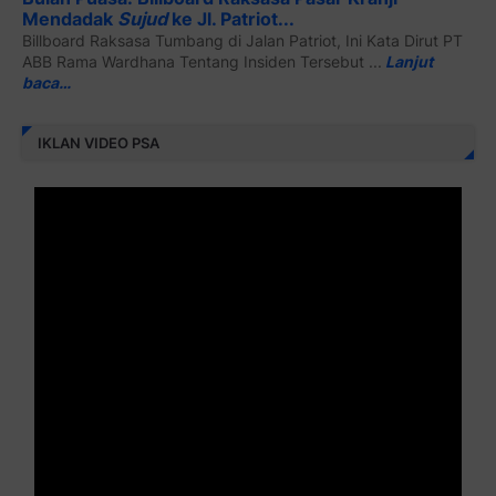
Mendadak
Sujud
ke Jl. Patriot...
Billboard Raksasa Tumbang di Jalan Patriot, Ini Kata Dirut PT
ABB Rama Wardhana Tentang Insiden Tersebut ...
Lanjut
baca…
IKLAN VIDEO PSA