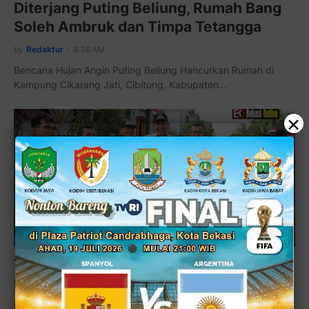
Diterjang Puting Beliung, Rumah Bang
Soleh Ambruk dan Timpa Tetangga
by
Redaktur
-
8:36 AM
Bencana Hujan Angin Puting Beliung Hancurkan Rumah di
Kampung Cikarang Jati, Cibitung, Kabupaten…
×
BENCANA
Walikota Bekasi Tinjau Normalisasi Kali
Durenjaya, Bekasi Timur
by
Redaktur
-
11:06 PM