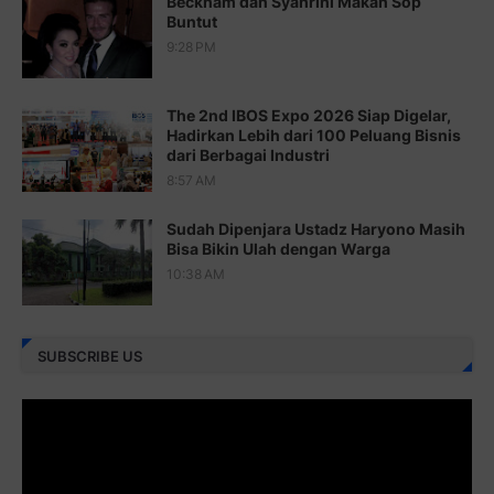
Beckham dan Syahrini Makan Sop
Buntut
Juz 20 ⇨
http://j.mp/2brI1zc
9:28 PM
Juz 21 ⇨
http://j.mp/2b8VcBO
The 2nd IBOS Expo 2026 Siap Digelar,
Juz 22 ⇨
http://j.mp/2bFRxNP
Hadirkan Lebih dari 100 Peluang Bisnis
dari Berbagai Industri
Juz 23 ⇨
http://j.mp/2brItxm
8:57 AM
Juz 24 ⇨
http://j.mp/2brHKw5
Sudah Dipenjara Ustadz Haryono Masih
Juz 25 ⇨
http://j.mp/2brImlf
Bisa Bikin Ulah dengan Warga
10:38 AM
Juz 26 ⇨
http://j.mp/2bFRHF2
Juz 27 ⇨
http://j.mp/2bFRXno
SUBSCRIBE US
Juz 28 ⇨
http://j.mp/2brI3ai
Juz 29 ⇨
http://j.mp/2bFRyBF
Juz 30 ⇨
http://j.mp/2bFREcc