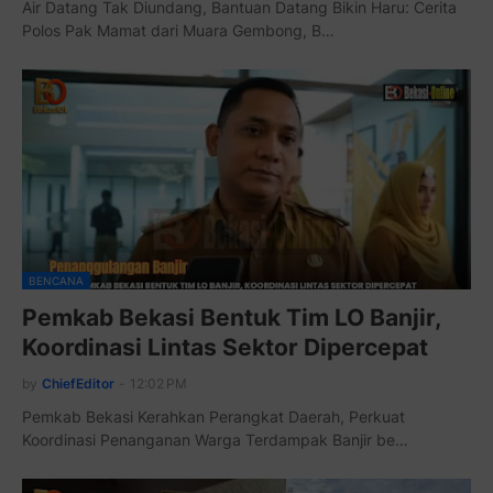
Air Datang Tak Diundang, Bantuan Datang Bikin Haru: Cerita
Polos Pak Mamat dari Muara Gembong, B…
BENCANA
Pemkab Bekasi Bentuk Tim LO Banjir,
Koordinasi Lintas Sektor Dipercepat
by
ChiefEditor
-
12:02 PM
Pemkab Bekasi Kerahkan Perangkat Daerah, Perkuat
Koordinasi Penanganan Warga Terdampak Banjir be…