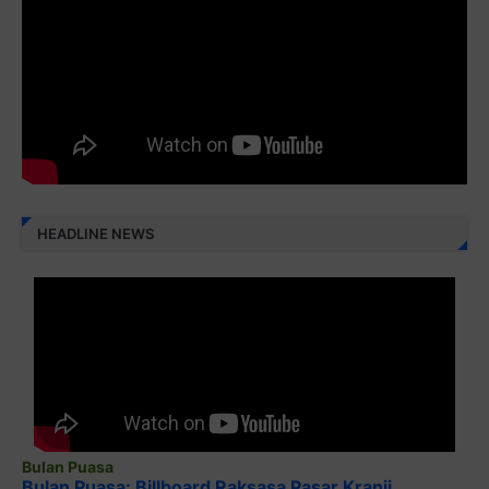
Monggo disebarluaskan. Mudah-mudahan menjadi ladang
amal jariyah bagi kita semua.
Berbagi kebaikan meskipun sedikit, semoga bermanfaat,
aamiin...
HEADLINE NEWS
Bulan Puasa
Bulan Puasa: Billboard Raksasa Pasar Kranji