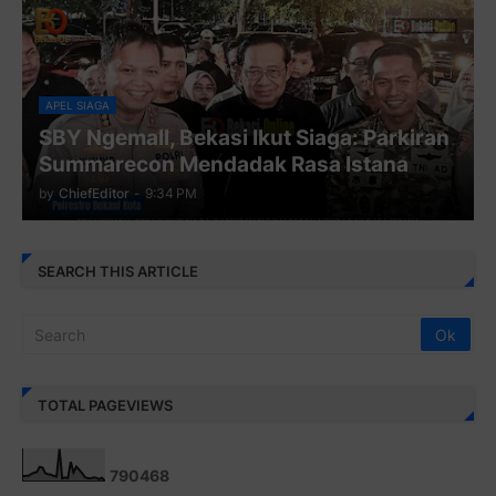
APEL SIAGA
SBY Ngemall, Bekasi Ikut Siaga: Parkiran
Summarecon Mendadak Rasa Istana
by
ChiefEditor
-
9:34 PM
SEARCH THIS ARTICLE
TOTAL PAGEVIEWS
7
9
0
4
6
8