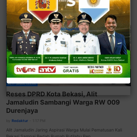
Tri Adhianto: Tak Ingin Warga Terus-Menerus Alami Banjir
Setiap Hujan, Normalisasi Ini Sangat Pe…
ALIT JAMALUDDIN
Reses DPRD Kota Bekasi, Alit
Jamaludin Sambangi Warga RW 009
Durenjaya
by
Redaktur
-
1:17 PM
Alit Jamaludin Jaring Aspirasi Warga Mulai Pematusan Kali
Bekasi Sampai Bedah Rumah Rutilahu Pen…