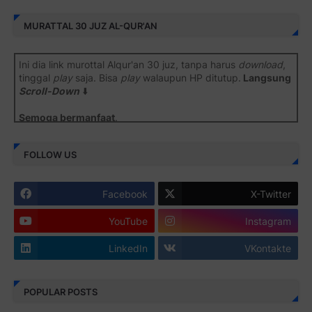
MURATTAL 30 JUZ AL-QUR'AN
Ini dia link murottal Alqur'an 30 juz, tanpa harus
download
,
tinggal
play
saja. Bisa
play
walaupun HP ditutup.
Langsung
Scroll-Down
⬇️
Semoga bermanfaat
.
Juz 1 ⇨
http://j.mp/2b8SiNO
FOLLOW US
Juz 2 ⇨
http://j.mp/2b8RJmQ
Facebook
X-Twitter
Juz 3 ⇨
http://j.mp/2bFSrtF
YouTube
Instagram
Juz 4 ⇨
http://j.mp/2b8SXi3
LinkedIn
VKontakte
Juz 5 ⇨
http://j.mp/2b8RZm3
Juz 6 ⇨
http://j.mp/28MBohs
POPULAR POSTS
Juz 7 ⇨
http://j.mp/2bFRIZC