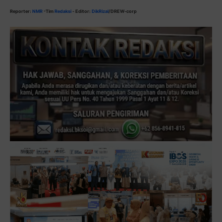
Reporter:
NMR
-Tim
Redaksi
- Editor:
DikRizal
/DREW-corp