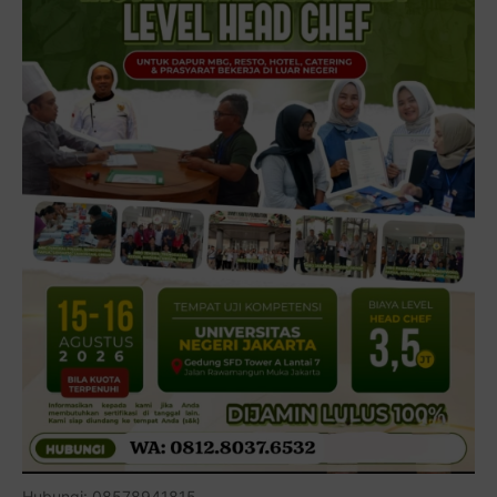
Hubungi: 08578941815