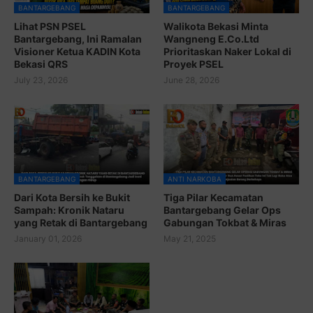
BANTARGEBANG
BANTARGEBANG
Lihat PSN PSEL
Walikota Bekasi Minta
Bantargebang, Ini Ramalan
Wangneng E.Co.Ltd
Visioner Ketua KADIN Kota
Prioritaskan Naker Lokal di
Bekasi QRS
Proyek PSEL
July 23, 2026
June 28, 2026
BANTARGEBANG
ANTI NARKOBA
Dari Kota Bersih ke Bukit
Tiga Pilar Kecamatan
Sampah: Kronik Nataru
Bantargebang Gelar Ops
yang Retak di Bantargebang
Gabungan Tokbat & Miras
January 01, 2026
May 21, 2025