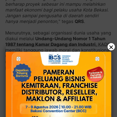
berharap proyek sebesar ini mampu melahirkan
manfaat ekonomi bagi pelaku usaha Kota Bekasi.
Jangan sampai pengusaha di daerah sendiri
hanya menjadi penonton,
" tegas
QRS
.
Menurutnya, sebagai organisasi dunia usaha yang
diakui melalui
Undang-Undang Nomor 1 Tahun
×
1987 tentang Kamar Dagang dan Industri
, KADIN
memiliki tanggung jawab moral dan konstitusional
untuk memastikan proyek strategis nasional juga
memberikan dampak nyata terhadap
pertumbuhan ekonomi daerah.
Baca juga:
Transformasi Mizuda Jadi
Inspirasi Tri Adhianto Kembangkan
Bantargebang Sebagai Kawasan Ekonomi
Sirkular