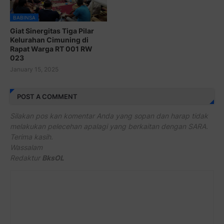
BABINSA
Giat Sinergitas Tiga Pilar
Kelurahan Cimuning di
Rapat Warga RT 001 RW
023
January 15, 2025
POST A COMMENT
Silakan pos kan komentar Anda yang sopan dan harap tidak
melakukan pelecehan apalagi yang berkaitan dengan SARA.
Terima kasih.
Wassalam
Redaktur
BksOL