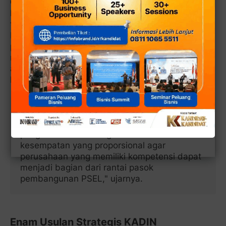
QRS
menjelaskan, jaringan anggota KADIN tidak
hanya berada di Kota Bekasi, tetapi juga
terhubung dengan KADIN Jawa Barat hingga
KADIN Indonesia yang memiliki banyak
perusahaan berpengalaman di bidang konstruksi,
mekanikal-elektrikal, pengolahan limbah, logistik,
alat berat, manufaktur, hingga teknologi
lingkungan.
"Yang kami perjuangkan bukan meminta
proyek diberikan begitu saja kepada
pengusaha lokal. Yang kami usulkan adalah
kesempatan yang proporsional agar
perusahaan yang memiliki kompetensi dapat
menjadi bagian dari rantai pasok
pembangunan PSEL," ujarnya.
Enam Usulan Strategis KADIN