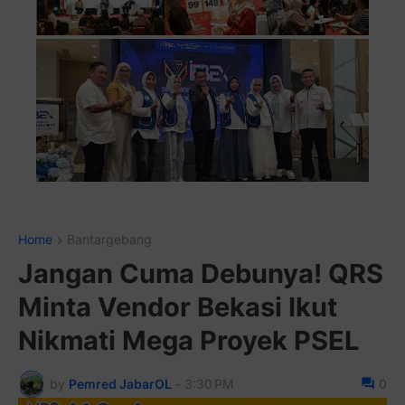
Pasang Iklan Running Text And
Home
Bantargebang
Jangan Cuma Debunya! QRS
Minta Vendor Bekasi Ikut
Nikmati Mega Proyek PSEL
by
Pemred JabarOL
-
3:30 PM
0