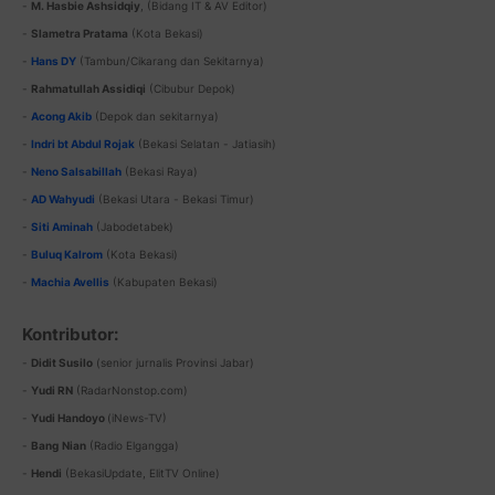
-
M. Hasbie Ashsidqiy
, (Bidang IT & AV Editor)
-
Slametra Pratama
(Kota Bekasi)
-
Hans DY
(Tambun/Cikarang dan Sekitarnya)
-
Rahmatullah Assidiqi
(Cibubur Depok)
-
Acong Akib
(Depok dan sekitarnya)
-
Indri bt Abdul Rojak
(Bekasi Selatan - Jatiasih)
-
Neno Salsabillah
(Bekasi Raya)
-
AD Wahyudi
(Bekasi Utara - Bekasi Timur)
-
Siti Aminah
(Jabodetabek)
-
Buluq Kalrom
(Kota Bekasi)
-
Machia Avellis
(Kabupaten Bekasi)
Kontributor:
-
Didit Susilo
(senior jurnalis Provinsi Jabar)
-
Yudi RN
(RadarNonstop.com)
-
Yudi Handoyo
(iNews-TV)
-
Bang
Nian
(Radio Elgangga)
-
Hendi
(BekasiUpdate, ElitTV Online)