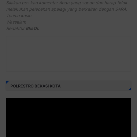
Silakan pos kan komentar Anda yang sopan dan harap tidak
melakukan pelecehan apalagi yang berkaitan dengan SARA.
Terima kasih.
Wassalam
Redaktur
BksOL
POLRESTRO BEKASI KOTA