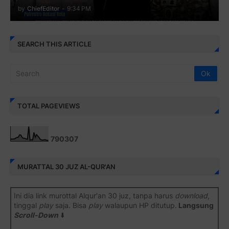
by
ChiefEditor
-
9:34 PM
SEARCH THIS ARTICLE
TOTAL PAGEVIEWS
7
9
0
3
0
7
MURATTAL 30 JUZ AL-QUR'AN
Ini dia link murottal Alqur'an 30 juz, tanpa harus
download
,
tinggal
play
saja. Bisa
play
walaupun HP ditutup.
Langsung
Scroll-Down
⬇️