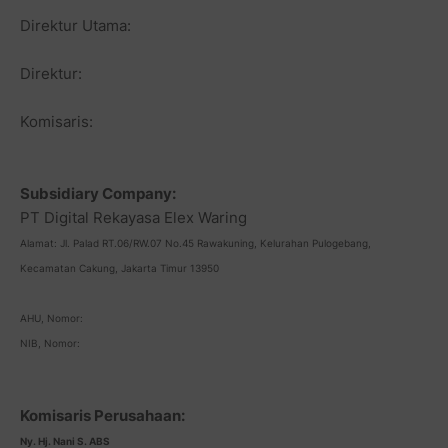
Direktur Utama:
Direktur:
Komisaris:
Subsidiary Company:
PT Digital Rekayasa Elex Waring
Alamat: Jl. Palad RT.06/RW.07 No.45 Rawakuning, Kelurahan Pulogebang,
Kecamatan Cakung, Jakarta Timur 13950
AHU, Nomor:
NIB, Nomor:
Komisaris Perusahaan:
Ny. Hj. Nani S. ABS