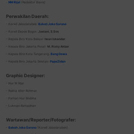
-
NM Rijal
(Redaktur Bisnis)
Perwakilan Daerah:
- Korwil Jabodetabek:
Bakoh Joko Sarono
- Korwil Depok Bogor:
Jaelani, S Sos
- Kepala Biro Kota Bekasi:
Iwan Iskandar
- Kepala Biro Jakarta Pusat:
M. Rizky Akbar
- Kepala Biro Kota Tangerang:
Bang Dewa
- Kepala Biro Jakarta Selatan:
PapaZidan
Graphic Designer:
- Nur M Rijal
- Rakha Alter Rohmat
- Farhan Nur Mubina
- Lukman Ramadhan
Wartawan/Reporter/Fotografer:
-
Bakoh Joko Sarono
(Korwil Jabodetabek)