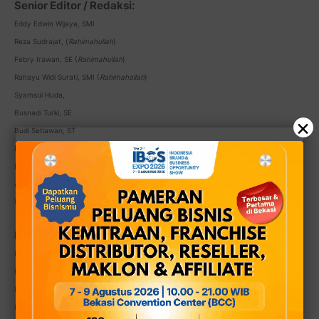
Senior Editor / Redaksi:
Eddy Edwin Wijaya, SMI
Reza Sudrajat, (
Rahimahullah
)
Febry Irawan, SE (
Rahimahullah
)
Rahayu Widi Surati, SMI (
Rahimahallah
)
Syamsul Huda,
Busnadi Turki, SE
×
Budi Setiawan, ST
Budi Irawan
Didit Susilo
Aris Margiyantoro, SE
Ir. Noor Aviantoro
Konsultan / Penasihat Hukum:
Dr. Saleh Mangara Sitompul, SH, MH.
Nyimas Sakuntala Dewi, SH., MH.
Iqbal Daut Hutapea, SH, MH.
Dr. Yusfan Zalukhu, SH, MH.