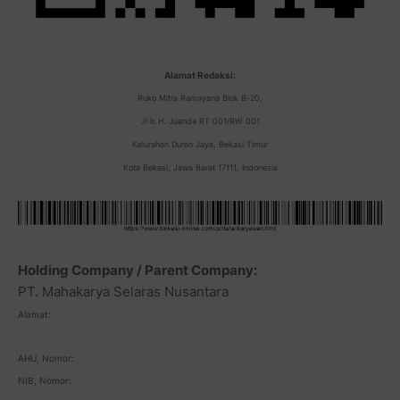
Alamat Redaksi:
Ruko Mitra Ramayana Blok B-20,
Jl Ir. H. Juanda RT 001/RW 001
Kelurahan Duren Jaya, Bekasi Timur
Kota Bekasi, Jawa Barat 17111, Indonesia
Holding Company / Parent Company:
PT. Mahakarya Selaras Nusantara
Alamat:
AHU, Nomor:
NIB, Nomor: