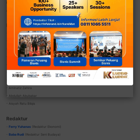
Farid Fathur F, SH.
Agus Budiono, SH.
Dewan Redaksi:
- Hj. Nurhaslinda ABS, S.Ak.
- H. Nur Rohmat FS, SE (
Rahimahullah
)
- H. Nur Iskandar Z
- Hj. Nurhasanah ABS, SP.
-
Inike Kusumawati (
Rahimahallah
)
- Nur Muhammad Rijal, Dipl. Kom.
- Siti Lulu Ammantsura (
Rahimahallah
)
- Aminatiz Zahira
- Abdullah Abubakar
- Aisyah Ratu Bilqis
Redaktur
-
Ferry Yuhanas
(Redaktur Ekonomi)
-
Baba Rudi
(Redaktur Seni Budaya)