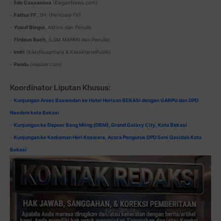
-
Edo Cassanova
(EleganNews.com)
-
Fathur FF
, SH. (Persuasi-TV)
-
Yusuf Blegur
, Aktivis dan Penulis
-
Firdaus Bach
, (LSM MAPAN dan Penulis)
-
Indri
(KilasNusantara & KilasAtensiPublik)
-
Pandu
(inijabar.com)
Koordinator Liputan Khusus:
-
Kunjungan Anies Baswedan ke Hotel Horizon BEKASI dengan GARPU dan DPD
Nasdem kota Bekasi
-
Kunjungan ke Dapoer Bang Miing (DBM), Grand Galaxy City, Kota Bekasi
-
Kunjungan ke Kediaman Heri Koswara, Acara Pengurus DPD Seni Qasidah Kota
Bekasi