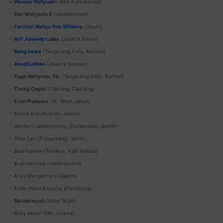
-
Wawan Wahyudin
(Biro Kota Bekasi)
-
Dwi Widyanto S
(Jabodetabek)
-
Farchan Wahyu Prio Wibowo
(Depok)
-
Arif Junaedy Lubis
(Jakarta Barat)
-
Bang Dewa
(Tangerang Kota, Banten)
-
AsepSubhan
(Jakarta Selatan)
-
Yugo Wahyono, SE
. (Tangerang Kota, Banten)
-
Cecep Cepot
(Cibitung, Cikarang)
-
Evan Prabowo
, SE. (Pluit, Jakut)
- Panca Atis (Buaran, Jaktim)
- Jamhuri /James Hoory (Durensawit, Jaktim)
- Citra Sari (Pulogebang, Jaktim)
- Budi Irawan (Tambun, Kab. Bekasi)
- Budi Oentoro (
rahimahullah
)
- Aries Margiantoro (Jaktim)
- Erwin Putra Kusuma (Karawang)
-
Darmansyah
(Kota Tegal)
- Rizky Akbar (DKI Jakarta)