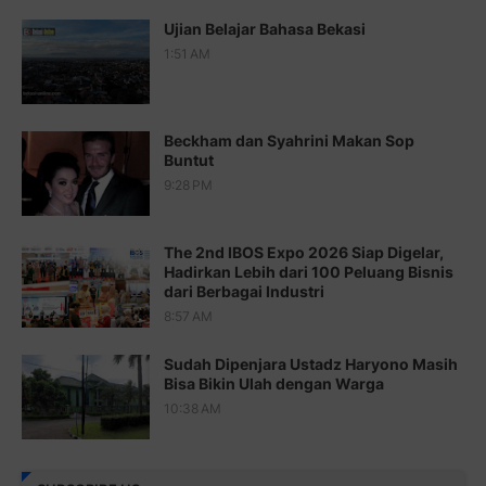
Juz 16 ⇨
http://j.mp/2b8SegG
Ujian Belajar Bahasa Bekasi
Juz 17 ⇨
http://j.mp/2brHsFz
1:51 AM
Juz 18 ⇨
http://j.mp/2b8SCfc
Juz 19 ⇨
http://j.mp/2bFSq95
Beckham dan Syahrini Makan Sop
Buntut
Juz 20 ⇨
http://j.mp/2brI1zc
9:28 PM
Juz 21 ⇨
http://j.mp/2b8VcBO
The 2nd IBOS Expo 2026 Siap Digelar,
Juz 22 ⇨
http://j.mp/2bFRxNP
Hadirkan Lebih dari 100 Peluang Bisnis
dari Berbagai Industri
Juz 23 ⇨
http://j.mp/2brItxm
8:57 AM
Juz 24 ⇨
http://j.mp/2brHKw5
Sudah Dipenjara Ustadz Haryono Masih
Juz 25 ⇨
http://j.mp/2brImlf
Bisa Bikin Ulah dengan Warga
10:38 AM
Juz 26 ⇨
http://j.mp/2bFRHF2
Juz 27 ⇨
http://j.mp/2bFRXno