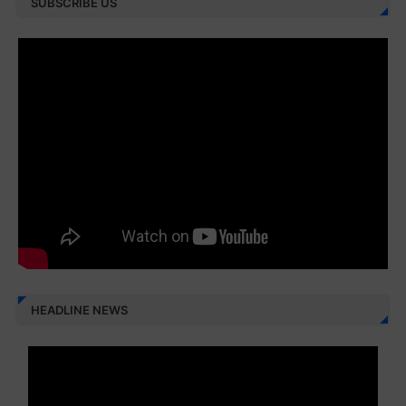
SUBSCRIBE US
Juz 28 ⇨
http://j.mp/2brI3ai
Juz 29 ⇨
http://j.mp/2bFRyBF
Juz 30 ⇨
http://j.mp/2bFREcc
Monggo disebarluaskan. Mudah-mudahan menjadi ladang
amal jariyah bagi kita semua.
Berbagi kebaikan meskipun sedikit, semoga bermanfaat,
aamiin...
HEADLINE NEWS