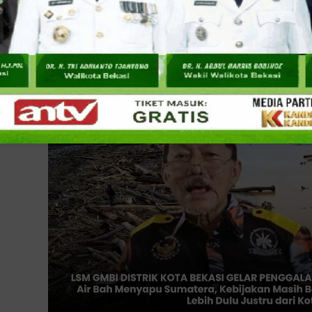
Aksi ini berlangsung sepekan penuh sebelum nantinya dana
kemudian dihantarkan ke para korban banjir bandang di
Sumb