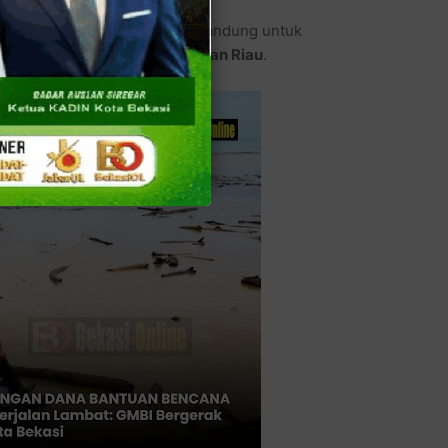
 diserahkan ke DPP GMBI di Bandung untuk
ar, Sumut, Aceh, dan sebagian Riau
.