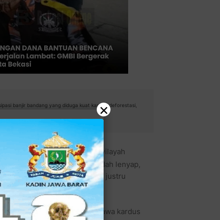
×
pasi banjir bandang yang diduga kuat karena deforestasi,
dang yang kembali merendam wilayah
a hujan, pada pohon yang sudah lenyap,
SM GMBI Distrik Kota Bekasi justru
 di
Stasiun Bekasi Kota
membawa kardus