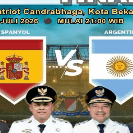
donasi bertema
“GMBI Peduli”
.
Ketua GMBI Distrik Kota Bekasi,
Abah Zakaria
, menginisiasi
Indonesia
, mendahului seluruh distrik lain yang masih sibuk
Ketua GMBI Distrik Kota Bekasi,
Abah Zakaria
, menegaskan 
para korban bencana.
“
Kita harus peduli dengan saudara-saudara kita yang tertimp
Sumut dan Aceh serta daerah lain sekitarnya.
” kata
Abah
, Ah
Baca juga:
PHAT & Dalih Legalitas: Cara Baru Mafia Ka
Ia mengajak masyarakat ikut bergotong-royong.
“
Tentunya mereka saudara-saudara kita yang lagi terkena mu
membutuhkan bantuan dan uluran tangan dari kita semua,
” t