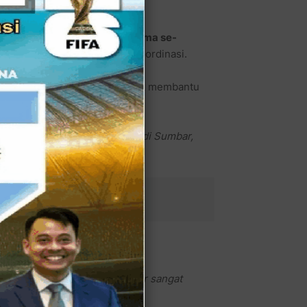
 aksi penggalangan dana
pertama se-
 menyusun poster dan rapat koordinasi.
komitmen organisasinya untuk membantu
a musibah banjir dan longsor di Sumbar,
ad (30/11/2025).
yu Tenggelamkan Sumut
sibah banjir dan tanah longsor sangat
andasnya.