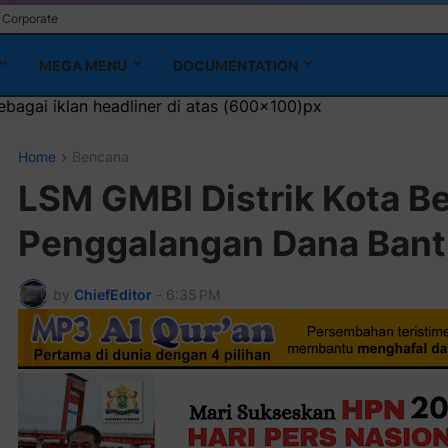
Corporate
MEGA MENU
DOCUMENTATION
 (600x100)px
Home
Bencana
LSM GMBI Distrik Kota Be
Penggalangan Dana Ban
by
ChiefEditor
-
6:35 PM