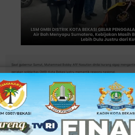
Saat gubernur Sumut, Muhammad Bobby Afif Nasution dinilai kurang sigap mengantisi
gerakan solidaritas GMBI Kota Bekasi justru memantik respons nasional.
—
Di tengah derasnya banjir ban
KOTA BEKASI
|
Sumatera—sebuah bencana yang entah harus disalahkan pad
atau pada kepala daerah yang hobi memuji “pembangunan”—L
bergerak lebih cepat dari sirine peringatan dini.
Sejak pukul 09.00 WIB, belasan anggota GMBI sudah berjaga