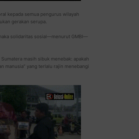
moral kepada semua pengurus wilayah
kukan gerakan serupa.
 maka solidaritas sosial—menurut GMBI—
di Sumatera masih sibuk menebak: apakah
an manusia” yang terlalu rajin menebangi