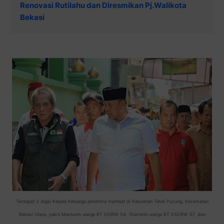
Renovasi Rutilahu dan Diresmikan Pj.Walikota
Bekasi
Terdapat 3 (tiga) Kepala Keluarga penerima manfaat di Kelurahan Teluk Pucung, Kecamatan
Bekasi Utara, yakni Masturoh warga RT 05/RW 04, Sha'ronih warga RT 010/RW 07, dan