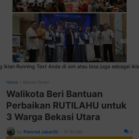
i atau bisa juga sebagai iklan headliner di atas (600x100)p
Home
Bekasi Keren
Walikota Beri Bantuan
Perbaikan RUTILAHU untuk
3 Warga Bekasi Utara
by
Pemred JabarOL
-
10:46 AM
0