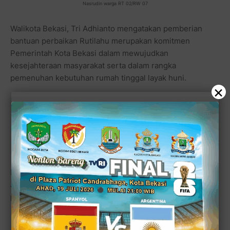
Nasrudin warga RT 02/RW 07
Walikota Bekasi, Tri Adhianto mengatakan pemberian
bantuan perbaikan Rutilahu merupakan komitmen
Pemerintah Kota Bekasi dalam mewujudkan
kesejahteraan masyarakat serta dalam rangka
pemenuhan kebutuhan rumah tinggal layak huni.
×
Baca juga:
Pj. Walikota Bekasi: "Bantuan yang
Tidak Seberapa untuk Tempat Tinggal Lebih
Layak"
Hal ini sesuai dengan sasaran Rencana Pembangunan
Jangka Menengah Nasional (RPJMN) 2020-2024, yakni
peningkatan kualitas 1,5 juta rumah tidak layak huni.