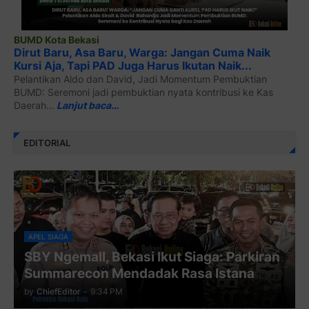
BUMD Kota Bekasi
Dirut Baru, Asa Baru, Warga: Jangan Cuma Naik
Kursi Aja, Tapi PAD Juga Harus Ikutan Naik...
Pelantikan Aldo dan David, Jadi Momentum Pembuktian
BUMD: Seremoni jadi pembuktian nyata kontribusi ke Kas
Daerah...
Lanjut baca…
EDITORIAL
APEL SIAGA
SBY Ngemall, Bekasi Ikut Siaga: Parkiran
Summarecon Mendadak Rasa Istana
by
ChiefEditor
-
9:34 PM