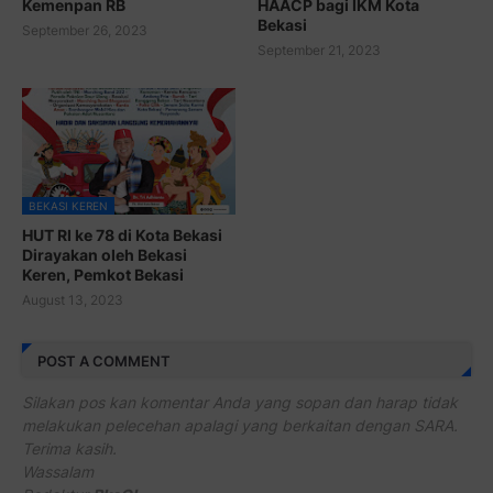
Kemenpan RB
HAACP bagi IKM Kota
Bekasi
September 26, 2023
September 21, 2023
BEKASI KEREN
HUT RI ke 78 di Kota Bekasi
Dirayakan oleh Bekasi
Keren, Pemkot Bekasi
August 13, 2023
POST A COMMENT
Silakan pos kan komentar Anda yang sopan dan harap tidak
melakukan pelecehan apalagi yang berkaitan dengan SARA.
Terima kasih.
Wassalam