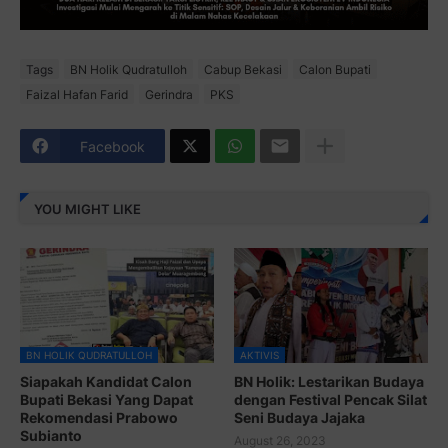
Tags
BN Holik Qudratulloh
Cabup Bekasi
Calon Bupati
Faizal Hafan Farid
Gerindra
PKS
Facebook
YOU MIGHT LIKE
BN HOLIK QUDRATULLOH
AKTIVIS
Siapakah Kandidat Calon
BN Holik: Lestarikan Budaya
Bupati Bekasi Yang Dapat
dengan Festival Pencak Silat
Rekomendasi Prabowo
Seni Budaya Jajaka
Subianto
August 26, 2023