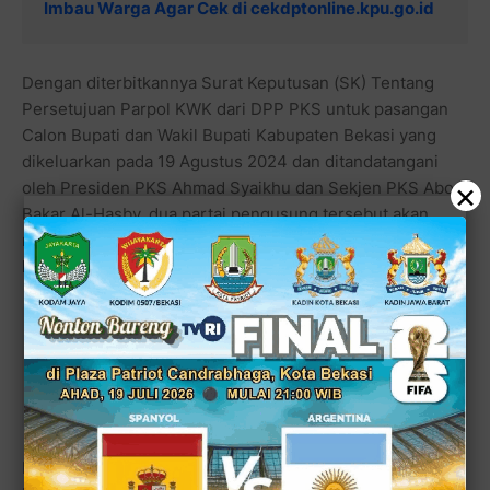
Imbau Warga Agar Cek di cekdptonline.kpu.go.id
Dengan diterbitkannya Surat Keputusan (SK) Tentang
Persetujuan Parpol KWK dari DPP PKS untuk pasangan
Calon Bupati dan Wakil Bupati Kabupaten Bekasi yang
dikeluarkan pada 19 Agustus 2024 dan ditandatangani
×
oleh Presiden PKS Ahmad Syaikhu dan Sekjen PKS Aboe
Bakar Al-Hasby, dua partai pengusung tersebut akan
mengantarkan pasangan
BN Holik Qudratulloh
–
Faizal
Hafan Farid
menuju pendaftaran.
Baca juga:
Kisah Bang Haji Faizal Hafan Farid dan
Upaya Mengembalikan Kejayaan 'Kampung Dolar'
Muaragembong
Belum lagi beberapa partai yang mungkin akan