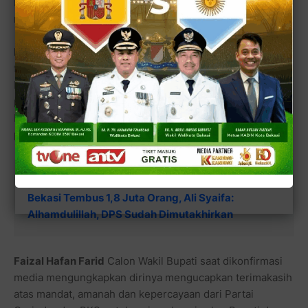
bergabung di koalisi Gerindra dan PKS, sehingga
menambah kekuatan pada koalisi tersebut.
BN Holik Qodratulloh
dan
Faizal Hafan Farid
adalah dua
figur yang memiliki reputasi yang baik di Kabupaten
Bekasi. Keduanya telah lama menjadi bagian dari
pemerintahan (Legislatif) di kabupaten Bekasi dan Jawa
Barat dan memiliki pengalaman yang luas dalam bidang
pemerintahan.
Baca juga:
Rapat Pleno Digelar KPU, DPS Kota
Bekasi Tembus 1,8 Juta Orang, Ali Syaifa:
Alhamdulillah, DPS Sudah Dimutakhirkan
Faizal Hafan Farid
Calon Wakil Bupati saat dikonfirmasi
media mengungkapkan dirinya mengucapkan terimakasih
atas mandat, amanah dan kepercayaan dari Partai