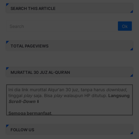
SEARCH THIS ARTICLE
TOTAL PAGEVIEWS
MURATTAL 30 JUZ AL-QUR'AN
Ini dia link murottal Alqur'an 30 juz, tanpa harus
download
,
tinggal
play
saja. Bisa
play
walaupun HP ditutup.
Langsung
Scroll-Down
⬇️
Semoga bermanfaat
.
Juz 1 ⇨
http://j.mp/2b8SiNO
FOLLOW US
Juz 2 ⇨
http://j.mp/2b8RJmQ