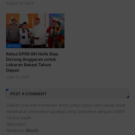
August 14, 2024
AKTIVIS
Ketua DPRD BN Holik Siap
Dorong Anggaran untuk
Lebaran Bekasi Tahun
Depan
June 11, 2023
POST A COMMENT
Silakan pos kan komentar Anda yang sopan dan harap tidak
melakukan pelecehan apalagi yang berkaitan dengan SARA.
Terima kasih.
Wassalam
Redaktur
BksOL