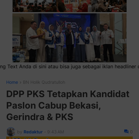
a sebagai iklan headliner di atas (600x100)px
Home
BN Holik Qudratulloh
DPP PKS Tetapkan Kandidat
Paslon Cabup Bekasi,
Gerindra & PKS
by
Redaktur
-
9:43 AM
0