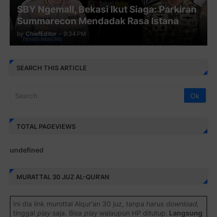
SBY Ngemall, Bekasi Ikut Siaga: Parkiran
Summarecon Mendadak Rasa Istana
by
ChiefEditor
-
9:34 PM
SEARCH THIS ARTICLE
TOTAL PAGEVIEWS
u
n
d
e
f
i
n
e
d
MURATTAL 30 JUZ AL-QUR'AN
Ini dia link murottal Alqur'an 30 juz, tanpa harus
download
,
tinggal
play
saja. Bisa
play
walaupun HP ditutup.
Langsung