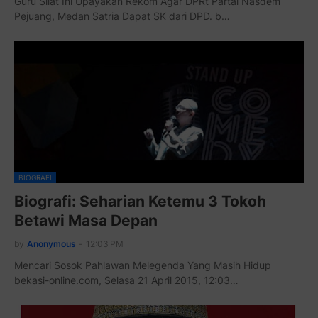
Guru Silat Ini Upayakan Rekom Agar DPRt Partai Nasdem
Pejuang, Medan Satria Dapat SK dari DPD. b…
BIOGRAFI
Biografi: Seharian Ketemu 3 Tokoh
Betawi Masa Depan
by
Anonymous
-
12:03 PM
Mencari Sosok Pahlawan Melegenda Yang Masih Hidup
bekasi-online.com, Selasa 21 April 2015, 12:03…