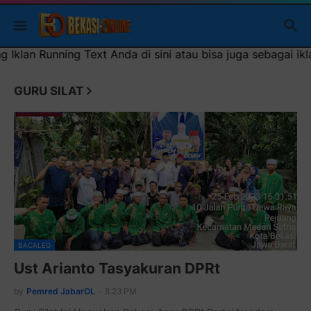
ng Text Anda di sini atau bisa juga sebagai iklan headliner
GURU SILAT
BACALEG
Ust Arianto Tasyakuran DPRt
by
Pemred JabarOL
-
8:23 PM