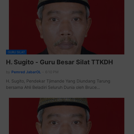
GURU SILAT
H. Sugito - Guru Besar Silat TTKDH
by
Pemred JabarOL
-
6:10 PM
H. Sugito, Pendekar Tjimande Yang Diundang Tarung
bersama Ahli Beladiri Seluruh Dunia oleh Bruce…