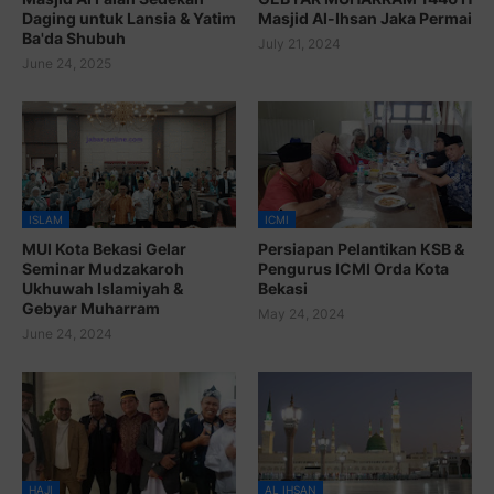
Daging untuk Lansia & Yatim
Masjid Al-Ihsan Jaka Permai
Ba'da Shubuh
July 21, 2024
June 24, 2025
ISLAM
ICMI
MUI Kota Bekasi Gelar
Persiapan Pelantikan KSB &
Seminar Mudzakaroh
Pengurus ICMI Orda Kota
Ukhuwah Islamiyah &
Bekasi
Gebyar Muharram
May 24, 2024
June 24, 2024
HAJI
AL IHSAN