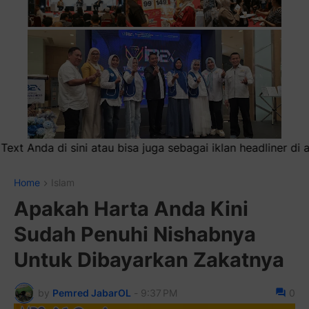
 juga sebagai iklan headliner di atas (600x100)px
Home
Islam
Apakah Harta Anda Kini
Sudah Penuhi Nishabnya
Untuk Dibayarkan Zakatnya
by
Pemred JabarOL
-
9:37 PM
0