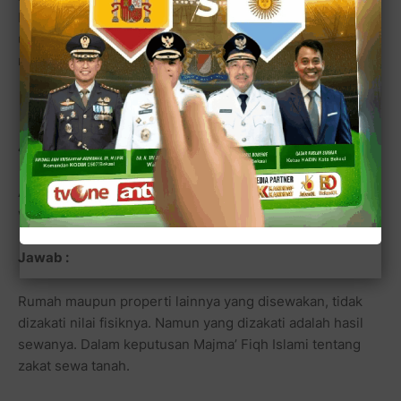
Namun bila seseorang yang memiliki harta itu bertujuan
untuk membisniskannya (jual beli untuk keuntungan)
maka wajib dizakati setiap tahun.
4. Tanya :
Apakah rumah atau properti lainnya yang disewakan
wajib dizakati ?
Jawab :
Rumah maupun properti lainnya yang disewakan, tidak
dizakati nilai fisiknya. Namun yang dizakati adalah hasil
sewanya. Dalam keputusan Majma’ Fiqh Islami tentang
zakat sewa tanah.