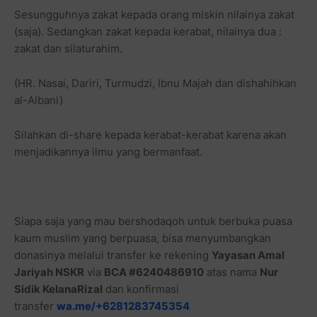
Sesungguhnya zakat kepada orang miskin nilainya zakat
(saja). Sedangkan zakat kepada kerabat, nilainya dua :
zakat dan silaturahim.
(HR. Nasai, Dariri, Turmudzi, Ibnu Majah dan dishahihkan
al-Albani)
Silahkan di-share kepada kerabat-kerabat karena akan
menjadikannya ilmu yang bermanfaat.
Siapa saja yang mau bershodaqoh untuk berbuka puasa
kaum muslim yang berpuasa, bisa menyumbangkan
donasinya melalui transfer ke rekening
Yayasan Amal
Jariyah NSKR
via
BCA #6240486910
atas nama
Nur
Sidik KelanaRizal
dan konfirmasi
transfer
wa.me/+6281283745354