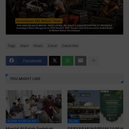
Tags
Islam
Nisab
Zakat
Zakat Mal
Facebook
YOU MIGHT LIKE
ACARA SYIAR ISLAM
ISLAM
Masjid Al Falah Sedekah
GEBYAR MUHARRAM 1446 H