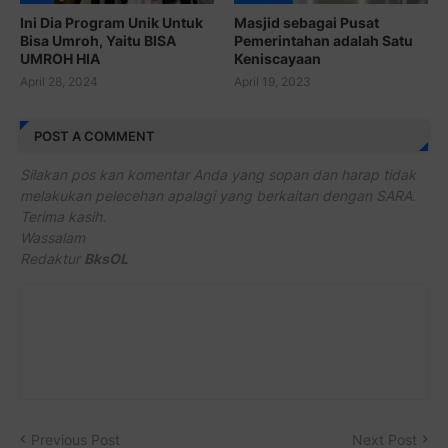
Ini Dia Program Unik Untuk
Masjid sebagai Pusat
Bisa Umroh, Yaitu BISA
Pemerintahan adalah Satu
UMROH HIA
Keniscayaan
April 28, 2024
April 19, 2023
POST A COMMENT
Silakan pos kan komentar Anda yang sopan dan harap tidak
melakukan pelecehan apalagi yang berkaitan dengan SARA.
Terima kasih.
Wassalam
Redaktur
BksOL
Previous Post
Next Post