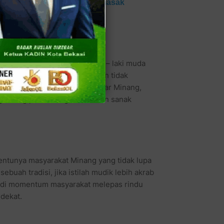
MURI Merendang Dunia Jurumasak
abila mereka merantau. Laki – laki muda
ebagai orang yang penakut dan tidak
 mencoba kehidupan baru di luar Minang,
gantung pada orang tua bahkan sanak
entunya masyarakat Minang yang tidak lupa
uah tradisi, jika istilah mudik lebih akrab
di momentum masyarakat melepas rindu
dekat.