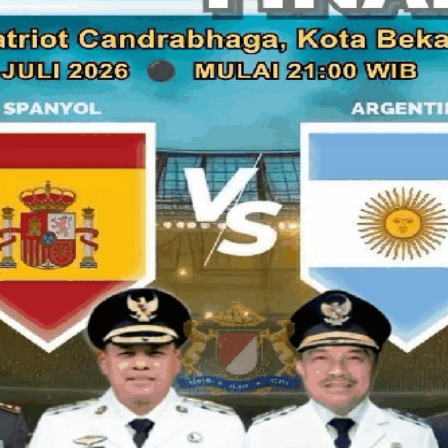
Merantau adalah sebuah aktivitas yang ditandai dengan perg
wilayah atau tempat lain untuk mencari pengalaman. Menuru
berarti pergi ke negeri lain, untuk mencari penghidupan atau
Baca juga:
Rapat Konsolidasi Rang Agam Pulang Basamo
Nyatakan Tiada Kaitan dengan IKM
Di Sumatera Barat khususnya orang Suku Minangkabau, kebi
tradisi yang dijaga kelestariannya sampai saat ini, budaya 
lama sebagai bentuk pemekaran wilayah ke daerah lain. Mera
Minang agar dapat beradaptasi mengikuti perkembangan za