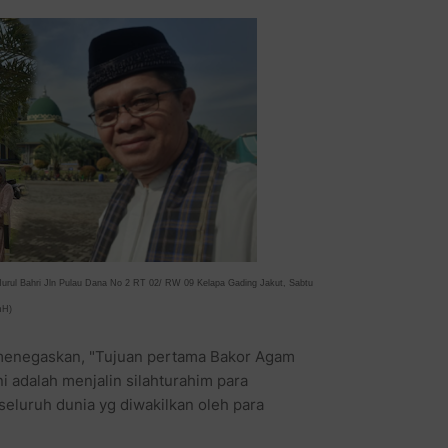
Nurul Bahri Jln Pulau Dana No 2 RT 02/ RW 09 Kelapa Gading Jakut, Sabtu
mH)
 menegaskan, "Tujuan pertama Bakor Agam
adalah menjalin silahturahim para
 seluruh dunia yg diwakilkan oleh para