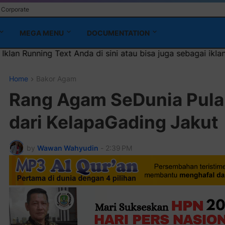
Corporate
MEGA MENU
DOCUMENTATION
 di sini atau bisa juga sebagai iklan headliner di atas (60
Home
Bakor Agam
Rang Agam SeDunia Pul
dari KelapaGading Jakut
by
Wawan Wahyudin
-
2:39 PM