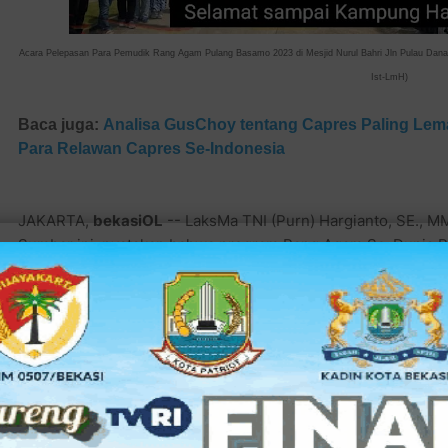
Acara Pelepasan Para Pemudik Rang Agam Pulang Basamo 2023 di Mesjid Nurul Bahri Jln Pulau Dana 
Ist-LmH)
Baca juga:
Analisa GusChoy tentang Capres Paling Lema
Para Relawan Capres Se-Indonesia
JAKARTA,
bekasiOL
-- LaksMa TNI (Purn) Hargianto, SE., MM
Sumbar ini, nyatakan bahwa program Rang Agam Se-Dunia P
Pengurus Badan Koordinasi Perantau Agam (BAKOR AGAM) s
Bupati Agam, mempunyai beragam tujuan yang hendak dilak
Baca juga:
Hargianto: Seharusnya Sumbar punya Dermag
Tingkatkan Pariwisata Sumbar