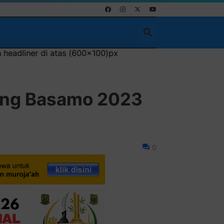
0x100)px
ang Basamo 2023
0