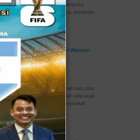
inya seseorang dari tempat asalnya ke
t Kamus Besar Bahasa Indonesia, merantau
 ilmu.
 oleh Bupati Agam, H. Andri Warman
asaan merantau merupakan salah satu satu
merantau orang Minangkabau sudah ada sejak
ntau juga sebagai motivasi masyarakat
man.