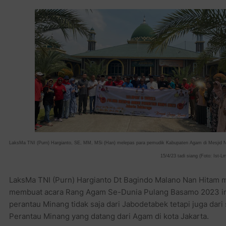
LaksMa TNI (Purn) Hargianto, SE, MM, MSi (Han) melepas para pemudik Kabupaten Agam di M
esjid 
15/4/23 tadi siang (Foto: Ist-L
LaksMa TNI (Purn) Hargianto Dt Bagindo Malano Nan Hitam
membuat acara Rang Agam Se-Dunia Pulang Basamo 2023 ini 
perantau Minang tidak saja dari Jabodetabek tetapi juga dari
Perantau Minang yang datang dari Agam di kota Jakarta.