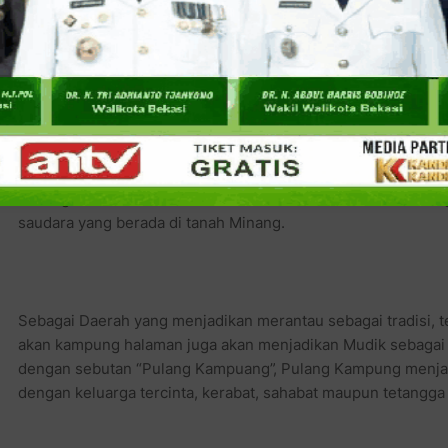
Baca juga:
LaksMa TNI (Purn) Hargianto Pecah Rekor 
Terbanyak Se-Dunia Dihadiri Ibu Negara
Para pemuda di Minangkabau akan dipandang lebih dewasa ap
yang belum menikah apabila tidak merantau akan dianggap s
mandiri. Mereka akan dikatakan penakut karena tidak berani
sedangkan mereka dikatakan tidak mandiri karena masih ber
saudara yang berada di tanah Minang.
Sebagai Daerah yang menjadikan merantau sebagai tradisi, t
akan kampung halaman juga akan menjadikan Mudik sebagai seb
dengan sebutan “Pulang Kampuang”, Pulang Kampung menja
dengan keluarga tercinta, kerabat, sahabat maupun tetangga 