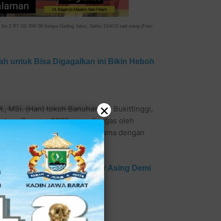
No 2 RT 02/ RW 09 Kelapa Gading Jakut, Sabtu 15/4/23 tadi siang (Foto:
h untuk Bisa Digagalkan ini Bikin Heboh
×
., MSi. (Han) tokoh Banuhampu, Bukittinggi,
ulang Basamo 2023 yang digagas oleh
e-Jabodetabek dan bekerja sama dengan
ukan.
a untuk Yacht Kapal Pesiar Asing Demi