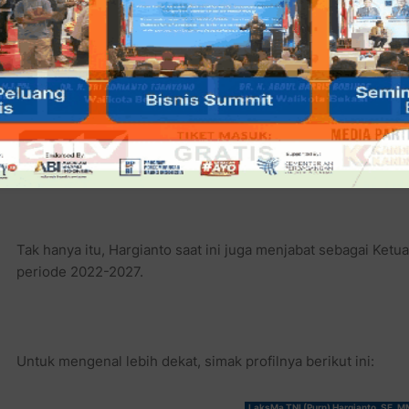
Baca juga:
LaksMa TNI (Purn) Hargianto Jadi Bacaleg 
Halamannya Bukittinggi Terlebih Dulu
Kemudian sebagai Ketua Tim Pakar Pemuda Pancasila perio
Masyarakat Pecinta Organik Periode 2022-2027.
Tak hanya itu, Hargianto saat ini juga menjabat sebagai Ket
periode 2022-2027.
Untuk mengenal lebih dekat, simak profilnya berikut ini:
LaksMa TNI (Purn) Hargianto, SE, M