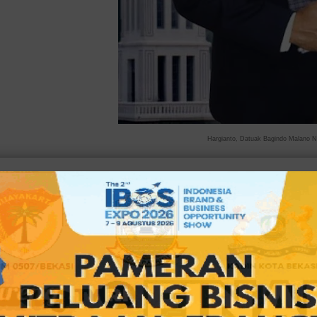
Hargianto, Datuak Bagindo Malano 
JAKARTA,
bekasiOL
-- Gelar adat itu didapatkannya pada ta
kaum oleh masyarakat Suku Pisang Jirek dan dikukuhkan ol
Alam Minang) Sumbar.
Baca
juga:
Badan Koordinasi Perantau Agam Buat Pro
2023 dari Kelapa Gading, Jakut