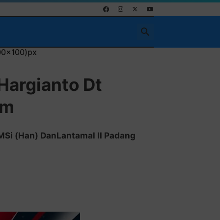
 Hargianto Dt
am
MSi (Han) DanLantamal II Padang