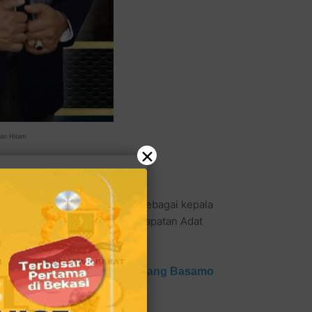
Nan Hitam
×
hun 2021. Hargianto diangkat sebagai kepala
eh Ketua LKAAM (Lembaga Kerapatan Adat
gram Rang Agam SeDunia Pulang Basamo