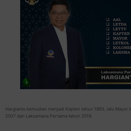
Hargianto kemudian menjadi Kapten tahun 1993, lalu Mayor t
2007 dan Laksamana Pertama tahun 2019.