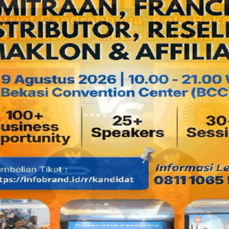
Meski saat ini Hargianto sudah tidak menjabat lagi sebagai 
purnawirawan TNI AL, namun Hargianto masih tampak aktif d
Baca
juga:
Heikal Safar Sambangi Jenderal (Mar) Nono 
dan Kaitannya dengan Pemilu 2024
Teranyar, Alumni SMAN III Bukittinggi ini terpantau memberi
de Kock Bukittinggi pada Senin, 20 Maret 2023.
Saat ini, Hargianto ternyata menjabat di sejumlah organisasi
Sumbar periode 2022-2026.