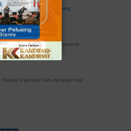
Karena Ingin Membangun Kampung
de 2022-2027, Ketua Dewan Penasehat
ua I Bidang Organisasi Gebu Minang Pusat
M, MSi (Han)