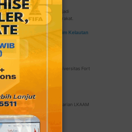
Danlantamal Padang dan sudah jadi
alam berbagai kegiatan masyarakat.
Sampono Bicarakan Geomaritim Kelautan
kan kuliah umum di kampus Universitas Fort
, di antaranya sebagai Ketua I Harian LKAAM