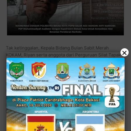
Tak ketinggalan, Kepala Bidang Bulan Sabit Merah
×
KOKAM, Riyan serta anggota dari Perguruan Silat Tapak
Suci, Adi Suroso.
Audiensi itu diadakan dalam rangka koordinasi dengan
pihak kepolisian sebagai aparat penegakan hukum yang
pertama guna tindaklanjut program pemberantasan
premanisme dan gangguan kamtibmas lainnya seperti
peredaran narkoba di beberapa wilayah di 12 kecamatan
Kota Bekasi.
Setelah audiensi itu pun PDPM mulai agenda lanjutkan