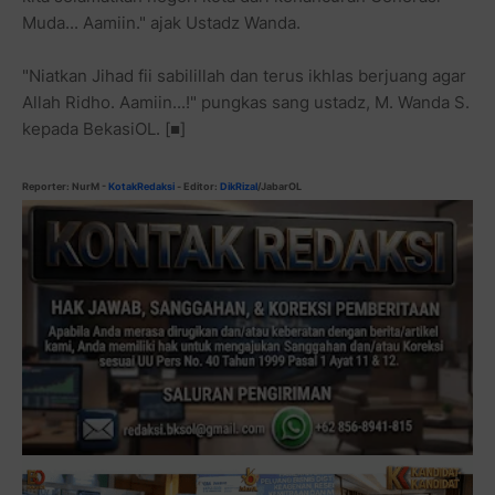
Muda... Aamiin." ajak Ustadz Wanda.
"Niatkan Jihad fii sabilillah dan terus ikhlas berjuang agar
Allah Ridho. Aamiin...!" pungkas sang ustadz, M. Wanda S.
kepada BekasiOL.
[
■]
Reporter:
NurM
-
Kotak
Redaksi
-
Editor:
DikRizal
/JabarOL