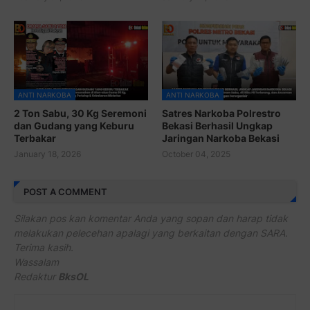
ANTI NARKOBA
ANTI NARKOBA
2 Ton Sabu, 30 Kg Seremoni
Satres Narkoba Polrestro
dan Gudang yang Keburu
Bekasi Berhasil Ungkap
Terbakar
Jaringan Narkoba Bekasi
January 18, 2026
October 04, 2025
POST A COMMENT
Silakan pos kan komentar Anda yang sopan dan harap tidak
melakukan pelecehan apalagi yang berkaitan dengan SARA.
Terima kasih.
Wassalam
Redaktur
BksOL