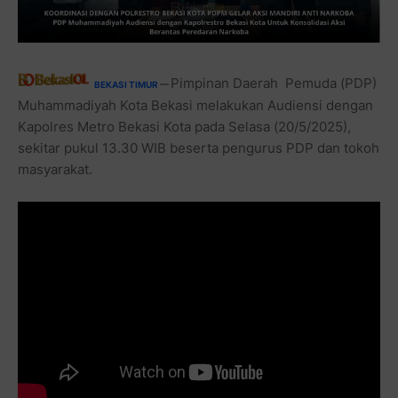
Pimpinan Daerah Pemuda (PDP)
BEKASI TIMUR
—
Muhammadiyah Kota Bekasi melakukan Audiensi dengan
Kapolres Metro Bekasi Kota pada Selasa (20/5/2025),
sekitar pukul 13.30 WIB beserta pengurus PDP dan tokoh
masyarakat.