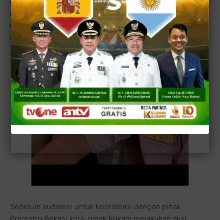
dengan kegiatan aksi lapangan yang sesungguhnya,
memberantas kios dan warung yang dicurigai/diduga
mengedarkan narkoba jenis obat keras golongan G tanpa
resep dokter dan surat izin edar dari pihak berwenang.
Sebelum audiensi untuk koordinasi dengan pihak
Polrestro Bekasi kota, pihak Kokam melakukan aksi