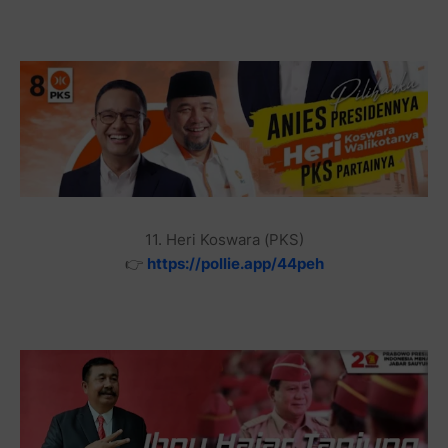
11. Heri Koswara (PKS)
👉
https://pollie.app/44peh