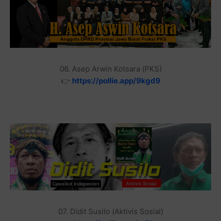
06. Asep Arwin Kotsara (PKS)
👉
https://pollie.app/9kgd9
07. Didit Susilo (Aktivis Sosial)