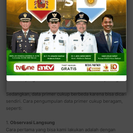
Safar Cawalkot Dari Partai Nasdem Mencuat
Mendadak Disusul Nama Zainul Miftah
Mencari data ini juga memiliki kekurangan sendiri, karena
sulit mencari narasumber dan membutuhkan waktu yang
tidak sedikit. Jadi, jika kamu memiliki waktu yang terbatas
maka mencari data primer sebenarnya kurang dianjurkan,
apalagi dengan metoda melalui polling broadcast di
internet dan disebarkan oleh masing-masing para
kandidat yang dimasukkan ke dalam kontestan polling.
Sedangkan, data primer cukup berbeda karena bisa dicari
sendiri. Cara pengumpulan data primer cukup beragam,
seperti:
1.
Observasi Langsung
Cara pertama yang bisa kami lakukan adalah dengan