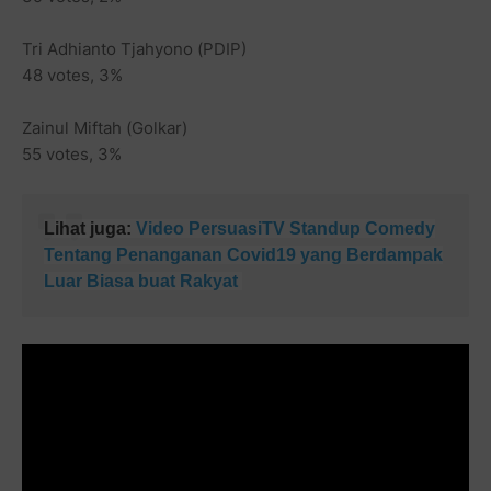
Tri Adhianto Tjahyono (PDIP)
48 votes, 3%
Zainul Miftah (Golkar)
55 votes, 3%
Lihat juga:
Video PersuasiTV Standup Comedy
Tentang Penanganan Covid19 yang Berdampak
Luar Biasa buat Rakyat