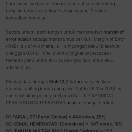
harus kami sertakan sebagai kandidat setelah voting
berjalan beberapa pekan bahkan sampai 2 bulan
kemudian menyusul.
Secara umum, perhitungan untuk menentukan
margin of
error
adalah sebagaimana rumus berikut : Margin of Error
(MoE)=z x s/√n dimana : s = simpangan baku (biasanya
dianggap 0.5) z = nilai z untuk tingkat kepercayaan
tertentu yaitu untuk 95% adalah 1,96 dan untuk 99%
adalah 2,58.
Rincian data dengan
MoE 12,7 %
karena kami akan
memulai polling kedua pada awal Sabtu 26 Mei 2023 ini,
dan hasil akhir polling pertama UNTUK 7 KANDIDAT
PERAIH SUARA TERBANYAK adalah sebagai berikut:
01. FAISAL,SE (Partai Golkar) = 484 votes, 26%
02. KEMAL HENDRAYADI (Demokrat) = 347 votes, 18%
03. IBNU HAJAR TANJUNG (Partai Gerindra) = 193