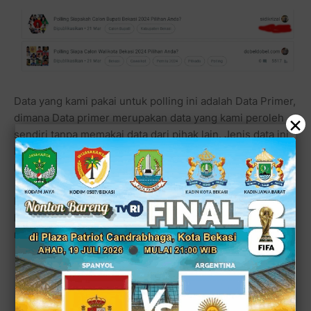
Data yang kami pakai untuk polling ini adalah Data Primer,
×
dimana Data primer merupakan data yang kami peroleh
sendiri tanpa memakai data dari pihak lain. Jenis data ini
lebih mudah dikendalikan, sehingga validitas datanya
lebih terpercaya.
Namun, untuk memperoleh data tersebut cukup sulit
karena kami membutuhkan usaha lebih dalam
mencarinya.
Baca juga:
ETOS: Tak Terduga Nama Heikal