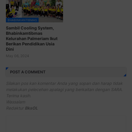
BHABINKANTIBMAS
Sambil Cooling System,
Bhabinkamtibmas
Kelurahan Palmeriam Ikut
Berikan Pendidikan Usia
Dini
May 06, 2024
POST A COMMENT
Silakan pos kan komentar Anda yang sopan dan harap tidak
melakukan pelecehan apalagi yang berkaitan dengan SARA.
Terima kasih.
Wassalam
Redaktur
BksOL