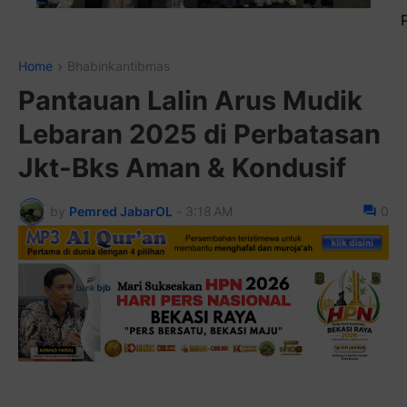
Pasang Iklan Running Text Anda di s
Home
Bhabinkantibmas
Pantauan Lalin Arus Mudik
Lebaran 2025 di Perbatasan
Jkt-Bks Aman & Kondusif
by
Pemred JabarOL
-
3:18 AM
0