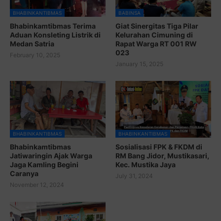
BHABINKANTIBMAS
BABINSA
Bhabinkamtibmas Terima
Giat Sinergitas Tiga Pilar
Aduan Konsleting Listrik di
Kelurahan Cimuning di
Medan Satria
Rapat Warga RT 001 RW
023
February 10, 2025
January 15, 2025
BHABINKANTIBMAS
BHABINKANTIBMAS
Bhabinkamtibmas
Sosialisasi FPK & FKDM di
Jatiwaringin Ajak Warga
RM Bang Jidor, Mustikasari,
Jaga Kamling Begini
Kec. Mustika Jaya
Caranya
July 31, 2024
November 12, 2024