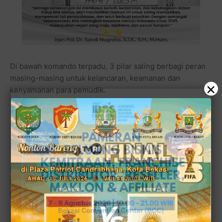
Di bawah komando terpadu, 3 pilar saling berbagi peran
masing-masing untuk kelancaran, keamanan dan
×
kenyamanan para pemudik.
Baca juga:
Dinkes Kota Bekasi Diduga Mark Up
Pengadaan 43 Ambulans Hibah 2024
Dari hal pengamanan jalan raya sampai pengamanan di
kampung-kampung, di perumahan pada saat ditinggalkan
pulang kampung.