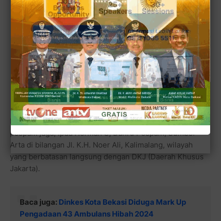
Disaat ditemui dan diwawancarai langsung petugas
pospam jaga, Ipda Herman S, Danru Pospam, Sumber
Arta di bilangan Jl. K.H. Noer Ali, Kalimalang, wilayah
yang berbatasan langsung dengan DKJ (Daerah Khusus
Jakarta).
Baca juga:
Dinkes Kota Bekasi Diduga Mark Up
Pengadaan 43 Ambulans Hibah 2024