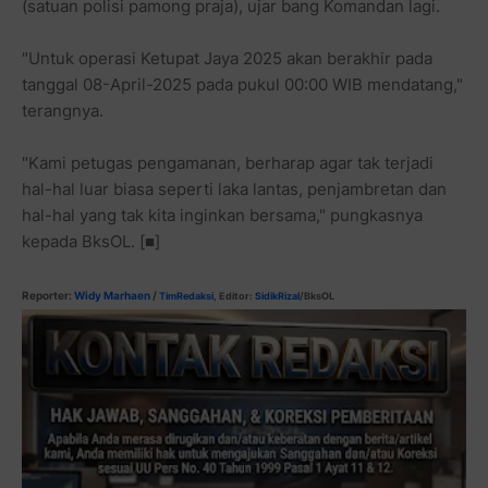
(satuan polisi pamong praja), ujar bang Komandan lagi.
"Untuk operasi Ketupat Jaya 2025 akan berakhir pada
tanggal 08-April-2025 pada pukul 00:00 WIB mendatang,"
terangnya.
"Kami petugas pengamanan, berharap agar tak terjadi
hal-hal luar biasa seperti laka lantas, penjambretan dan
hal-hal yang tak kita inginkan bersama," pungkasnya
kepada BksOL. [■]
Reporter:
Widy Marhaen
/
TimRedaksi
, Editor:
SidikRizal
/BksOL