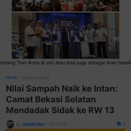
agai iklan headliner di atas (600x100)px
Home
Bekasi Selatan
Nilai Sampah Naik ke Intan:
Camat Bekasi Selatan
Mendadak Sidak ke RW 13
by
ChiefEditor
-
10:52 PM
0