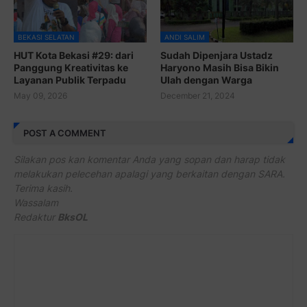
BEKASI SELATAN
ANDI SALIM
HUT Kota Bekasi #29: dari
Sudah Dipenjara Ustadz
Panggung Kreativitas ke
Haryono Masih Bisa Bikin
Layanan Publik Terpadu
Ulah dengan Warga
May 09, 2026
December 21, 2024
POST A COMMENT
Silakan pos kan komentar Anda yang sopan dan harap tidak
melakukan pelecehan apalagi yang berkaitan dengan SARA.
Terima kasih.
Wassalam
Redaktur
BksOL