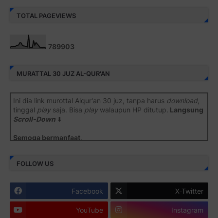
TOTAL PAGEVIEWS
7
8
9
9
0
3
MURATTAL 30 JUZ AL-QUR'AN
Ini dia link murottal Alqur'an 30 juz, tanpa harus
download
,
tinggal
play
saja. Bisa
play
walaupun HP ditutup.
Langsung
Scroll-Down
⬇️
Semoga bermanfaat
.
Juz 1 ⇨
http://j.mp/2b8SiNO
FOLLOW US
Juz 2 ⇨
http://j.mp/2b8RJmQ
Facebook
X-Twitter
Juz 3 ⇨
http://j.mp/2bFSrtF
YouTube
Instagram
Juz 4 ⇨
http://j.mp/2b8SXi3