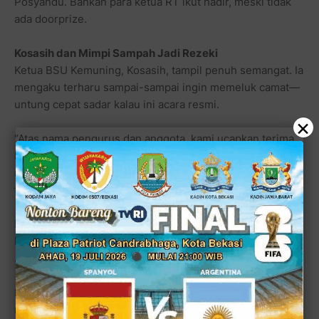
Posyandu. Bahkan para ketua RT ikut hadir, meski tidak
ada doorprize.
Kosasih dan Mimpi Sampah Jadi Rezeki
Ketua BSU Kemuning, Kosasih, tampil penuh semangat. Ia
mengaku terharu sampai-sampai ingin memeluk camat—
untung cepat sadar kalau ini acara resmi.
×
“Atas nama pengurus dan anggota, kami ucapkan terima
kasih sebesar-besarnya. Kunjungan Pak Camat jadi
motivasi besar untuk kami,” ujarnya, disambut tepuk
tangan yang lebih meriah daripada arisan RT.
BSU Kemuning, kata Kosasih, bukan sekadar wadah
buang botol plastik. Warga RW 13 rutin menyetor sampah
nonorganik
setiap Selasa di minggu kedua.
Bulan depan, jatuh pada 14 Oktober. “Antusias warga
meningkat. Berat dan nilai sampah naik signifikan tiap