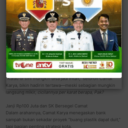
bulan,” ujarnya, seolah sedang memaparkan grafik APBD.
Targetnya mulia: 100 persen warga RW 13 ikut serta,
termasuk sekolah, rumah ibadah, UMKM, bahkan minyak
jelantah pun tak luput. “Dengan begitu, wilayah kami
bebas dari sampah,” katanya.
Selain cuan, bank sampah ini juga jadi sumber sedekah
dan program sosial Jumat Berkah. Di tempat lain, ada
bank sampah yang hasilnya ditabung emas.
“Kalau di sini mungkin bisa jadi intan,” seloroh Camat
Karya, bikin hadirin tertawa—meski sebagian mungkin
langsung mikir,
cicilannya per karat berapa, Pak?
Janji Rp100 Juta dan SK Bersegel Camat
Dalam arahannya, Camat Karya menegaskan bank
sampah bukan sekadar proyek “buang plastik dapat duit,”
tapi bagian penting strategi kota.