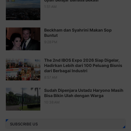
Juz 17 ⇨
http://j.mp/2brHsFz
1:51 AM
Juz 18 ⇨
http://j.mp/2b8SCfc
Juz 19 ⇨
http://j.mp/2bFSq95
Beckham dan Syahrini Makan Sop
Buntut
Juz 20 ⇨
http://j.mp/2brI1zc
9:28 PM
Juz 21 ⇨
http://j.mp/2b8VcBO
The 2nd IBOS Expo 2026 Siap Digelar,
Juz 22 ⇨
http://j.mp/2bFRxNP
Hadirkan Lebih dari 100 Peluang Bisnis
dari Berbagai Industri
Juz 23 ⇨
http://j.mp/2brItxm
8:57 AM
Juz 24 ⇨
http://j.mp/2brHKw5
Sudah Dipenjara Ustadz Haryono Masih
Juz 25 ⇨
http://j.mp/2brImlf
Bisa Bikin Ulah dengan Warga
10:38 AM
Juz 26 ⇨
http://j.mp/2bFRHF2
Juz 27 ⇨
http://j.mp/2bFRXno
SUBSCRIBE US
Juz 28 ⇨
http://j.mp/2brI3ai