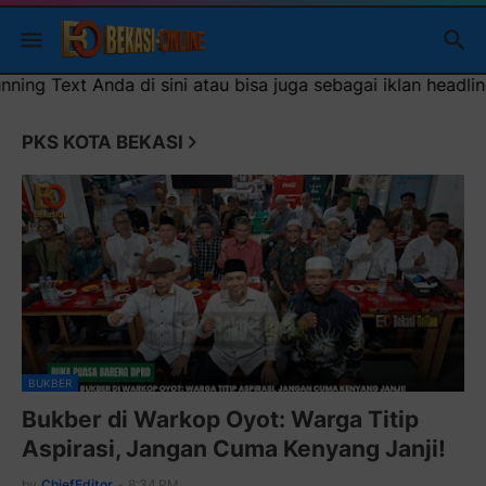
 juga sebagai iklan headliner di atas (600x100)px
PKS KOTA BEKASI
BUKBER
Bukber di Warkop Oyot: Warga Titip
Aspirasi, Jangan Cuma Kenyang Janji!
by
ChiefEditor
-
8:34 PM