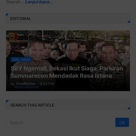
Daerah...
Lanjut baca…
EDITORIAL
APEL SIAGA
SBY Ngemall, Bekasi Ikut Siaga: Parkiran
Summarecon Mendadak Rasa Istana
by
ChiefEditor
-
9:34 PM
SEARCH THIS ARTICLE