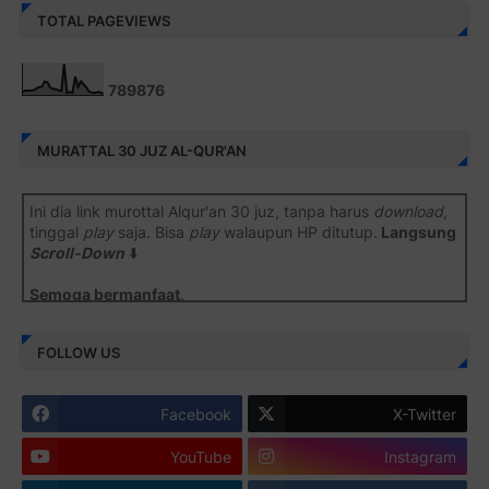
TOTAL PAGEVIEWS
7
8
9
8
7
6
MURATTAL 30 JUZ AL-QUR'AN
Ini dia link murottal Alqur'an 30 juz, tanpa harus
download
,
tinggal
play
saja. Bisa
play
walaupun HP ditutup.
Langsung
Scroll-Down
⬇️
Semoga bermanfaat
.
Juz 1 ⇨
http://j.mp/2b8SiNO
FOLLOW US
Juz 2 ⇨
http://j.mp/2b8RJmQ
Facebook
X-Twitter
Juz 3 ⇨
http://j.mp/2bFSrtF
YouTube
Instagram
Juz 4 ⇨
http://j.mp/2b8SXi3