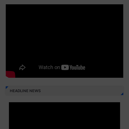
Juz 29 ⇨
http://j.mp/2bFRyBF
Juz 30 ⇨
http://j.mp/2bFREcc
Monggo disebarluaskan. Mudah-mudahan menjadi ladang
amal jariyah bagi kita semua.
Berbagi kebaikan meskipun sedikit, semoga bermanfaat,
aamiin...
HEADLINE NEWS