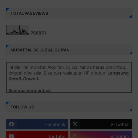
TOTAL PAGEVIEWS
7
8
8
8
5
1
MURATTAL 30 JUZ AL-QUR'AN
Ini dia link murottal Alqur'an 30 juz, tanpa harus
download
,
tinggal
play
saja. Bisa
play
walaupun HP ditutup.
Langsung
Scroll-Down
⬇️
Semoga bermanfaat
.
Juz 1 ⇨
http://j.mp/2b8SiNO
FOLLOW US
Juz 2 ⇨
http://j.mp/2b8RJmQ
Facebook
X-Twitter
Juz 3 ⇨
http://j.mp/2bFSrtF
YouTube
Instagram
Juz 4 ⇨
http://j.mp/2b8SXi3