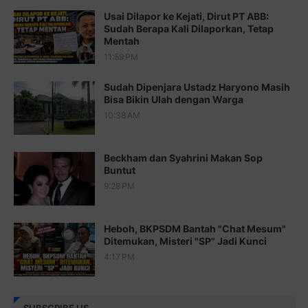
Juz 16 ⇨
http://j.mp/2b8SegG
Usai Dilapor ke Kejati, Dirut PT ABB:
Sudah Berapa Kali Dilaporkan, Tetap
Juz 17 ⇨
http://j.mp/2brHsFz
Mentah
Juz 18 ⇨
http://j.mp/2b8SCfc
11:59 PM
Juz 19 ⇨
http://j.mp/2bFSq95
Sudah Dipenjara Ustadz Haryono Masih
Bisa Bikin Ulah dengan Warga
Juz 20 ⇨
http://j.mp/2brI1zc
10:38 AM
Juz 21 ⇨
http://j.mp/2b8VcBO
Beckham dan Syahrini Makan Sop
Juz 22 ⇨
http://j.mp/2bFRxNP
Buntut
Juz 23 ⇨
http://j.mp/2brItxm
9:28 PM
Juz 24 ⇨
http://j.mp/2brHKw5
Heboh, BKPSDM Bantah "Chat Mesum"
Juz 25 ⇨
http://j.mp/2brImlf
Ditemukan, Misteri "SP" Jadi Kunci
4:17 PM
Juz 26 ⇨
http://j.mp/2bFRHF2
Juz 27 ⇨
http://j.mp/2bFRXno
SUBSCRIBE US