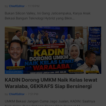
by
ChiefEditor
-
11:19 PM
Bukan Silicon Valley, Ini Gang Jaticempaka, Karya Anak
Bekasi Bangun Teknologi Hybrid yang Bikin…
DISDAGPERIN
KADIN Dorong UMKM Naik Kelas lewat
Waralaba, GEKRAFS Siap Bersinergi
by
ChiefEditor
-
7:51 PM
UMKM Bekasi Jangan Cuma Jago Jualan, KADIN: Saatnya