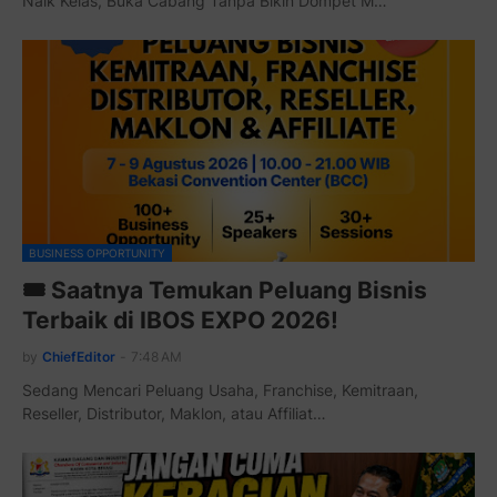
Naik Kelas, Buka Cabang Tanpa Bikin Dompet M…
BUSINESS OPPORTUNITY
🎟️ Saatnya Temukan Peluang Bisnis
Terbaik di IBOS EXPO 2026!
by
ChiefEditor
-
7:48 AM
Sedang Mencari Peluang Usaha, Franchise, Kemitraan,
Reseller, Distributor, Maklon, atau Affiliat…