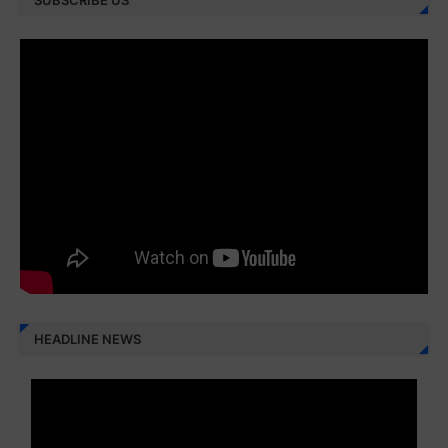
Juz 28 ⇨
http://j.mp/2brI3ai
Juz 29 ⇨
http://j.mp/2bFRyBF
Juz 30 ⇨
http://j.mp/2bFREcc
Monggo disebarluaskan. Mudah-mudahan menjadi ladang
amal jariyah bagi kita semua.
Berbagi kebaikan meskipun sedikit, semoga bermanfaat,
aamiin...
HEADLINE NEWS