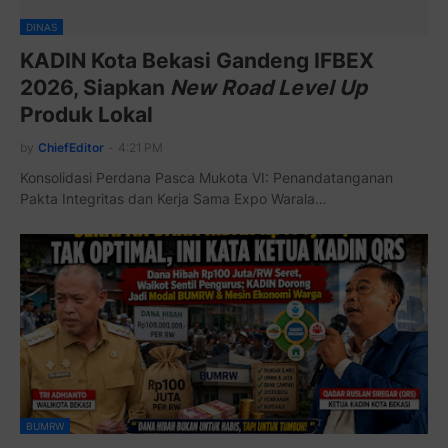
DINAS
KADIN Kota Bekasi Gandeng IFBEX
2026, Siapkan
New Road Level Up
Produk Lokal
by
ChiefEditor
-
4:21 PM
Konsolidasi Perdana Pasca Mukota VI: Penandatanganan
Pakta Integritas dan Kerja Sama Expo Warala…
BUMRW