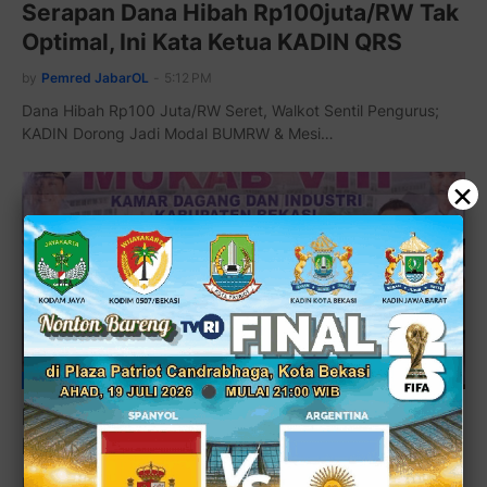
Serapan Dana Hibah Rp100juta/RW Tak
Optimal, Ini Kata Ketua KADIN QRS
by
Pemred JabarOL
-
5:12 PM
Dana Hibah Rp100 Juta/RW Seret, Walkot Sentil Pengurus;
KADIN Dorong Jadi Modal BUMRW & Mesi…
×
KABUPATEN BEKASI
Demi Daya Saing, Mukab KADIN VIII
Bekasi Dorong Transformasi Organisasi
by
Wahyu Beol
-
1:56 PM