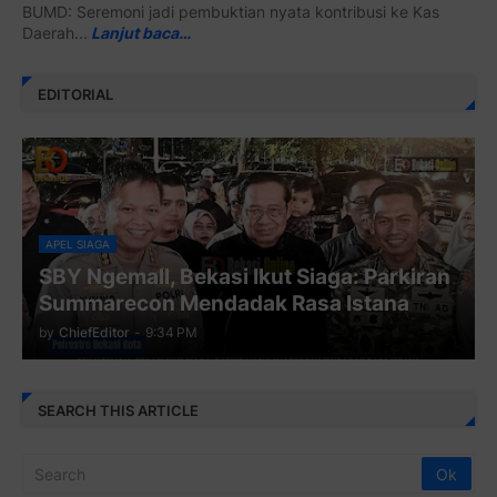
BUMD: Seremoni jadi pembuktian nyata kontribusi ke Kas
Daerah...
Lanjut baca…
EDITORIAL
APEL SIAGA
SBY Ngemall, Bekasi Ikut Siaga: Parkiran
Summarecon Mendadak Rasa Istana
by
ChiefEditor
-
9:34 PM
SEARCH THIS ARTICLE