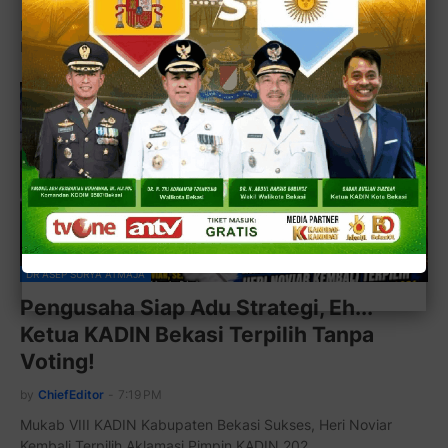
Mukab VIII Kadin Bekasi Tetapkan Heri Noviar, Siap Perkuat
Kolaborasi Dunia Usaha dan Pemerintah…
DR ASEP SURYA ATMAJA
Pengusaha Siap Adu Strategi, Eh...
Ketua KADIN Bekasi Terpilih Tanpa
Voting!
by
ChiefEditor
-
7:19 PM
Mukab VIII KADIN Kabupaten Bekasi Sukses, Heri Noviar
Kembali Terpilih Aklamasi Pimpin KADIN 202…