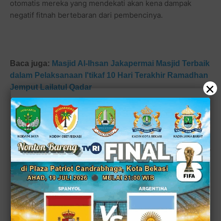
otomatis mereka yang mendekati akan kena dampak
negatif fitnah bertebaran dari pembencinya.
Baca juga:
Masjid Al-Ihsan Jakapermai Masjid Terbaik
dalam Pelaksanaan I'tikaf 10 Hari Terakhir Ramadhan
×
Jemput Lailatul Qadar
Sementara rakyat Indonesia yang terkotak-kotak namun
semakin cerdas sudah mulai bisa melihat mana yang jujur,
benar dan mana yang dusta lagi pembohong dan suka
sebar fitnah keji.
Lihat juga:
Bekasi Mengaji 2 Mengajak Warga