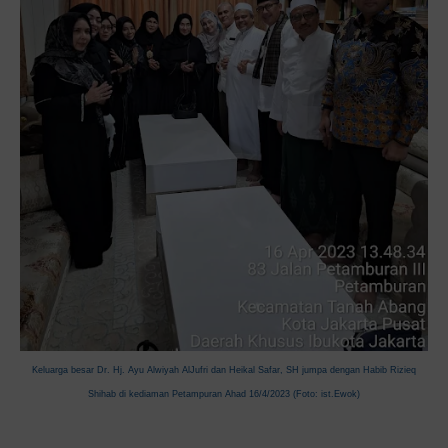
Keluarga besar Dr. Hj. Ayu Alwiyah AlJufri dan Heikal Safar, SH jumpa dengan Habib Rizieq
Shihab di kediaman Petampuran Ahad 16/4/2023 (Foto: ist.Ewok)