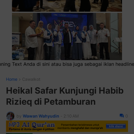
ga sebagai iklan headliner di atas (600x100)px
Home
Cawalkot
Heikal Safar Kunjungi Habib
Rizieq di Petamburan
by
Wawan Wahyudin
-
2:10 AM
0