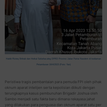
Habib Rizieq Shihab dan Heikal Safarbacaleg DPRD Provinsi Jabar Partai Nasdem di kediaman
Petamburan 16/4/2023 (Foto: Yan)
Peristiwa tragis pembantaian para pemuda FPI oleh pihak
oknum aparat intelijen serta kepolisian diikuti dengan
terungkapnya kasus pembunuhan Brigadir Joshua oleh
Sambo menjadi satu fakta baru dimana rekayasa jahat
yang dilakukan para penguasa dan oknum aparat satu per