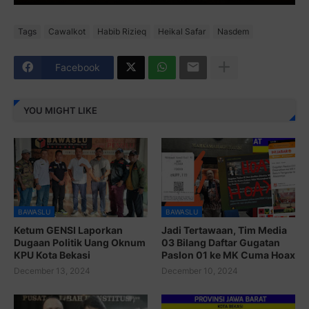
Tags
Cawalkot
Habib Rizieq
Heikal Safar
Nasdem
Facebook
YOU MIGHT LIKE
BAWASLU
BAWASLU
Ketum GENSI Laporkan
Jadi Tertawaan, Tim Media
Dugaan Politik Uang Oknum
03 Bilang Daftar Gugatan
KPU Kota Bekasi
Paslon 01 ke MK Cuma Hoax
December 13, 2024
December 10, 2024