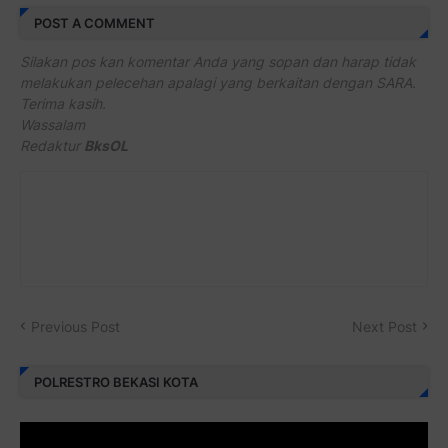
POST A COMMENT
Silakan pos kan komentar Anda yang sopan dan harap tidak
melakukan pelecehan apalagi yang berkaitan dengan SARA.
Terima kasih.
Wassalam
Redaktur
BksOL
Previous Post
Next Post
POLRESTRO BEKASI KOTA