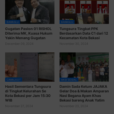
BAWASLU
BAWASLU
Gugatan Paslon 01 RISHOL
Tungsura Tingkat PPK
Diterima MK, Kuasa Hukum
Berdasarkan Data C1 dari 12
Yakin Menang Gugatan
Kecamatan Kota Bekasi
December 09, 2024
November 30, 2024
CAWALKOT
AKSI SOSIAL
Hasil Sementara Tungsura
Damin Sada Ketum JAJAKA
di Tingkat Kelurahan Se
Gelar Doa & Makan Amparan
Kota Bekasi per Jam 15:30
Nasi Begana Ayam Khas
WIB
Bekasi bareng Anak Yatim
November 27, 2024
November 23, 2024