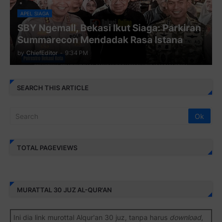
APEL SIAGA
SBY Ngemall, Bekasi Ikut Siaga: Parkiran
Summarecon Mendadak Rasa Istana
by
ChiefEditor
-
9:34 PM
SEARCH THIS ARTICLE
TOTAL PAGEVIEWS
MURATTAL 30 JUZ AL-QUR'AN
Ini dia link murottal Alqur'an 30 juz, tanpa harus
download
,