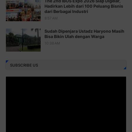
The 2nd IBOS Expo 2026 Siap Digelar,
Juz 22 ⇨
http://j.mp/2bFRxNP
Hadirkan Lebih dari 100 Peluang Bisnis
dari Berbagai Industri
Juz 23 ⇨
http://j.mp/2brItxm
8:57 AM
Juz 24 ⇨
http://j.mp/2brHKw5
Sudah Dipenjara Ustadz Haryono Masih
Juz 25 ⇨
http://j.mp/2brImlf
Bisa Bikin Ulah dengan Warga
10:38 AM
Juz 26 ⇨
http://j.mp/2bFRHF2
Juz 27 ⇨
http://j.mp/2bFRXno
SUBSCRIBE US
Juz 28 ⇨
http://j.mp/2brI3ai
Juz 29 ⇨
http://j.mp/2bFRyBF
Juz 30 ⇨
http://j.mp/2bFREcc
Monggo disebarluaskan. Mudah-mudahan menjadi ladang
amal jariyah bagi kita semua.
Berbagi kebaikan meskipun sedikit, semoga bermanfaat,
aamiin...