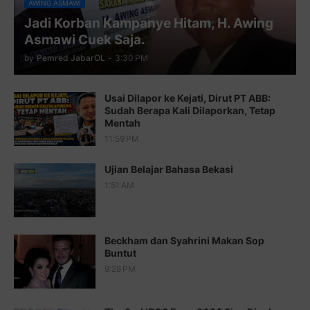
AWING ASMAWI
Jadi Korban Kampanye Hitam, H. Awing
Juz 11 ⇨
http://j.mp/2bHf80y
Asmawi Cuek Saja.
Juz 12 ⇨
http://j.mp/2bWnTby
by
Pemred JabarOL
-
3:30 PM
Juz 13 ⇨
http://j.mp/2bFTiKQ
Usai Dilapor ke Kejati, Dirut PT ABB:
Juz 14 ⇨
http://j.mp/2b8SUTA
Sudah Berapa Kali Dilaporkan, Tetap
Mentah
Juz 15 ⇨
http://j.mp/2bFRQIM
11:59 PM
Juz 16 ⇨
http://j.mp/2b8SegG
Ujian Belajar Bahasa Bekasi
Juz 17 ⇨
http://j.mp/2brHsFz
1:51 AM
Juz 18 ⇨
http://j.mp/2b8SCfc
Juz 19 ⇨
http://j.mp/2bFSq95
Beckham dan Syahrini Makan Sop
Buntut
Juz 20 ⇨
http://j.mp/2brI1zc
9:28 PM
Juz 21 ⇨
http://j.mp/2b8VcBO