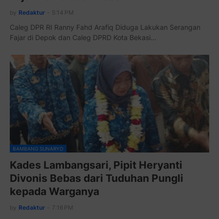
by
Redaktur
-
5:14 PM
Caleg DPR RI Ranny Fahd Arafiq Diduga Lakukan Serangan
Fajar di Depok dan Caleg DPRD Kota Bekasi…
BAMBANG SUNARYO
Kades Lambangsari, Pipit Heryanti
Divonis Bebas dari Tuduhan Pungli
kepada Warganya
by
Redaktur
-
7:16 PM