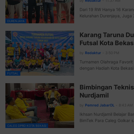
by
Redaktur
-
11:37 AM
Dari 19 RW Hanya 16 Karang
Kelurahan Durenjaya, Juga
DURENJAYA
Karang Taruna Du
Futsal Kota Beka
by
Redaktur
-
3:50 PM
Turnamen Olahraga Favorit
dengan Hadiah Kota Bekas
FUTSAL
Bimbingan Teknis
Nurdjamil
by
Pemred JabarOL
-
8:43 AM
Ikhsan Nurdjamil Belajar B
BimTek Para Caleg Golkar 
CALEG DPRD KOTA BEKASI