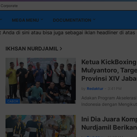
Corporate
MEGA MENU
DOCUMENTATION
isa juga sebagai iklan headliner di atas (600x100)px
IKHSAN NURDJAMIL
Ketua KickBoxing 
Mulyantoro, Targ
Provinsi XIV Jab
by
Redaktur
-
3:41 PM
Adakan Program Akselerasi
CABOR
Indonesia dengan Mengikut
Ini Dia Juara Kom
Nurdjamil Berikan