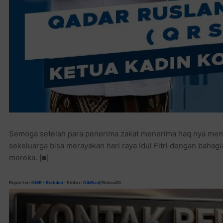
Semoga setelah para penerima zakat menerima haq nya menda
sekeluarga bisa merayakan hari raya Idul Fitri dengan bahag
mereka. [■]
Reporter:
NMR
-
Redaksi
- Editor:
DikRizal
/BekasiOL