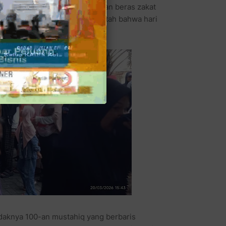
ada BekasiOL, bahwa pembagian beras zakat
beritahuan resmi dari pemerintah bahwa hari
 2026.
idaknya 100-an mustahiq yang berbaris