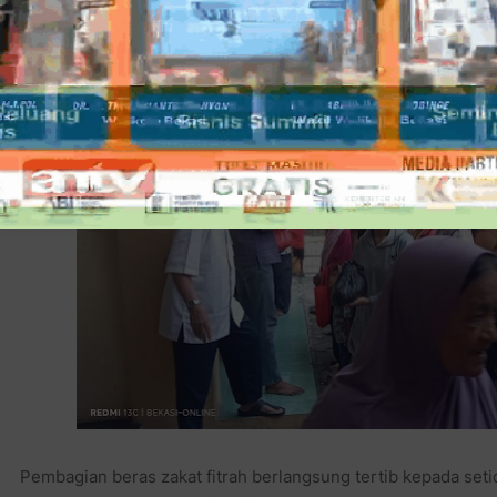
Ketua DKM Al Muhajirin, H. Hidayat Ibrahim menyarakan kep
fitrah hari Jumat ini demi mengantisipasi dan mengikuti pem
raya Idul Fitri secara nasional jatuh pada hari Sabtu, 21 Maret
Pembagian beras zakat fitrah berlangsung tertib kepada set