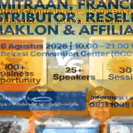
kemarin dan artinya penetapan Hari Raya Idul Fitri jatuh pada
Pihak manajemen DKM Al Muhajirin akhirnya membagikan ber
khususnya mustahiq yang tinggal di lingkungan masjid Al Muh