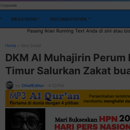
Corporate
MEGA MENU
DOCUMENTATION
ing Text Anda di sini atau bisa juga sebagai iklan headline
Home
Aksi Sosial
DKM Al Muhajirin Perum 
Timur Salurkan Zakat bu
by
ChiefEditor
-
4:32 PM