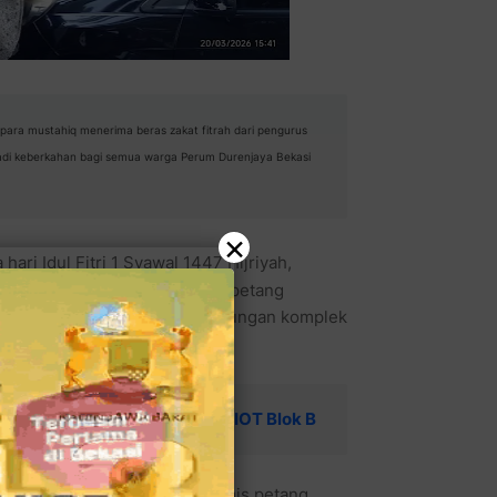
n para mustahiq menerima beras zakat fitrah dari pengurus
a jadi keberkahan bagi semua warga Perum Durenjaya Bekasi
×
ari Idul Fitri 1 Syawal 1447 Hijriyah,
a, Bekasi Timur, pada Jumat petang
atusan lebih mustahiq di lingkungan komplek
yawal 1447H di Lapangan PATRIOT Blok B
ana tampaknya hilal pada Kamis petang