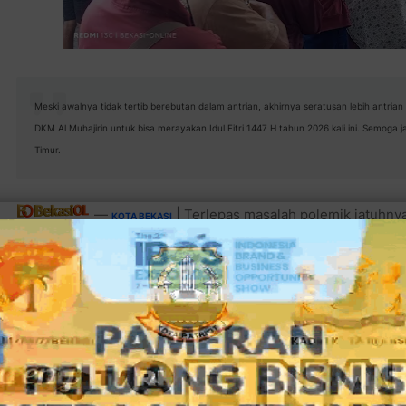
Meski awalnya tidak tertib berebutan dalam antrian, akhirnya seratusan lebih antria
DKM Al Muhajirin untuk bisa merayakan Idul Fitri 1447 H tahun 2026 kali ini. Semog
Timur.
—
| Terlepas masalah polemik jatuhnya h
KOTA
BEKASI
Dewan Kemakmuran Masjid Al Muhajirin Perumahan Durenjay
(20/3/2026) telah membagikan beras zakat fitrah kepada ser
masjid wilayah Perumahan Durenjaya.
Baca juga:
Warga Perum Durenjaya Sholat Idul Fitri 1 S
Meskipun penentuan hari raya dari pihak Muhammadiyah dim