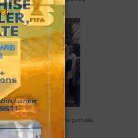
 Jumat (20/3/2026) tadi pagi.
as zakat fitrah kepada kaum warga dhuafa
ajirin pada Jum'at sore.