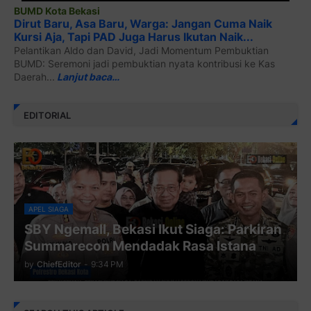
BUMD Kota Bekasi
Dirut Baru, Asa Baru, Warga: Jangan Cuma Naik
Kursi Aja, Tapi PAD Juga Harus Ikutan Naik...
Pelantikan Aldo dan David, Jadi Momentum Pembuktian
BUMD: Seremoni jadi pembuktian nyata kontribusi ke Kas
Daerah...
Lanjut baca…
EDITORIAL
APEL SIAGA
SBY Ngemall, Bekasi Ikut Siaga: Parkiran
Summarecon Mendadak Rasa Istana
by
ChiefEditor
-
9:34 PM