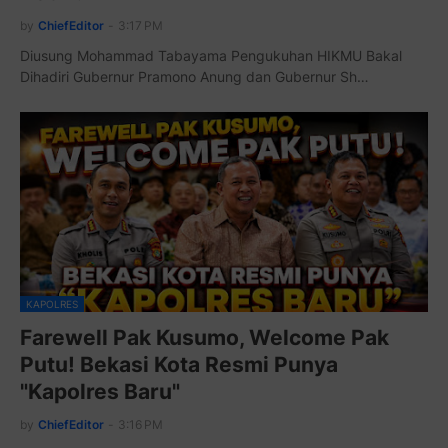
by
ChiefEditor
-
3:17 PM
Diusung Mohammad Tabayama Pengukuhan HIKMU Bakal
Dihadiri Gubernur Pramono Anung dan Gubernur Sh…
KAPOLRES
Farewell Pak Kusumo, Welcome Pak
Putu! Bekasi Kota Resmi Punya
"Kapolres Baru"
by
ChiefEditor
-
3:16 PM