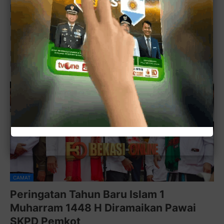
FKUB Kota Bekasi Ramaikan Tahun Baru
Islam, Gemakan Toleransi Beragama
by
Wahyu Beol
-
6:58 PM
FKUB Kota Bekasi Semarakkan Pawai Tahun Baru Islam 1
Muharram 1448 H, Perkuat Pesan Toleransi da…
CAMAT
Peringatan Tahun Baru Islam 1
Muharram 1448 H Diramaikan Pawai
SKPD Pemkot