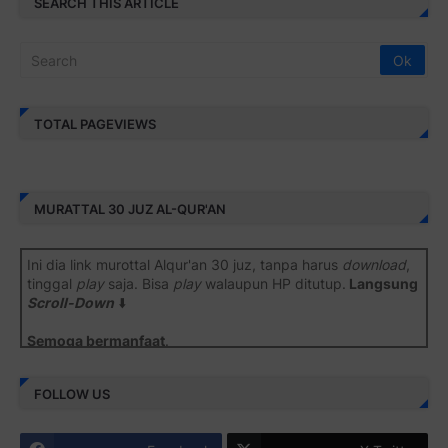
SEARCH THIS ARTICLE
TOTAL PAGEVIEWS
MURATTAL 30 JUZ AL-QUR'AN
Ini dia link murottal Alqur'an 30 juz, tanpa harus
download
,
tinggal
play
saja. Bisa
play
walaupun HP ditutup.
Langsung
Scroll-Down
⬇️
Semoga bermanfaat
.
Juz 1 ⇨
http://j.mp/2b8SiNO
FOLLOW US
Juz 2 ⇨
http://j.mp/2b8RJmQ