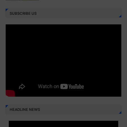
Juz 27 ⇨
http://j.mp/2bFRXno
SUBSCRIBE US
Juz 28 ⇨
http://j.mp/2brI3ai
Juz 29 ⇨
http://j.mp/2bFRyBF
Juz 30 ⇨
http://j.mp/2bFREcc
Monggo disebarluaskan. Mudah-mudahan menjadi ladang
amal jariyah bagi kita semua.
Berbagi kebaikan meskipun sedikit, semoga bermanfaat,
aamiin...
HEADLINE NEWS