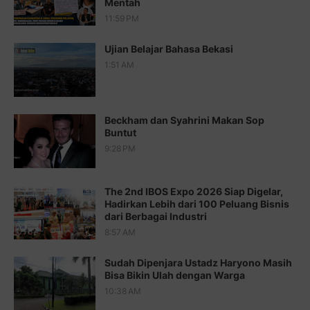
Mentah
Juz 15 ⇨
http://j.mp/2bFRQIM
11:59 PM
Juz 16 ⇨
http://j.mp/2b8SegG
Ujian Belajar Bahasa Bekasi
Juz 17 ⇨
http://j.mp/2brHsFz
1:51 AM
Juz 18 ⇨
http://j.mp/2b8SCfc
Juz 19 ⇨
http://j.mp/2bFSq95
Beckham dan Syahrini Makan Sop
Buntut
Juz 20 ⇨
http://j.mp/2brI1zc
9:28 PM
Juz 21 ⇨
http://j.mp/2b8VcBO
The 2nd IBOS Expo 2026 Siap Digelar,
Juz 22 ⇨
http://j.mp/2bFRxNP
Hadirkan Lebih dari 100 Peluang Bisnis
dari Berbagai Industri
Juz 23 ⇨
http://j.mp/2brItxm
8:57 AM
Juz 24 ⇨
http://j.mp/2brHKw5
Sudah Dipenjara Ustadz Haryono Masih
Juz 25 ⇨
http://j.mp/2brImlf
Bisa Bikin Ulah dengan Warga
10:38 AM
Juz 26 ⇨
http://j.mp/2bFRHF2