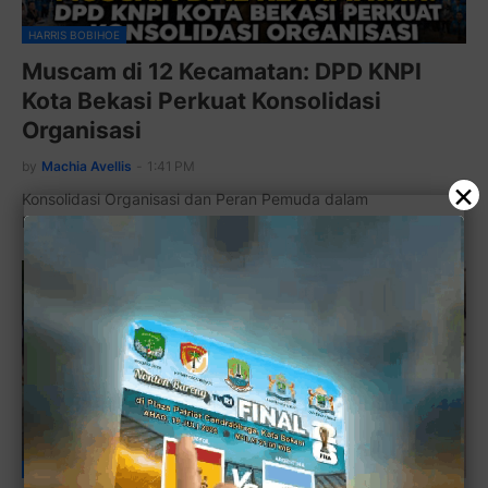
HARRIS BOBIHOE
Muscam di 12 Kecamatan: DPD KNPI
Kota Bekasi Perkuat Konsolidasi
Organisasi
by
Machia Avellis
-
1:41 PM
×
Konsolidasi Organisasi dan Peran Pemuda dalam
Pembangunan Daerah Sekaligus Penataan Struktur Kep…
FKUB