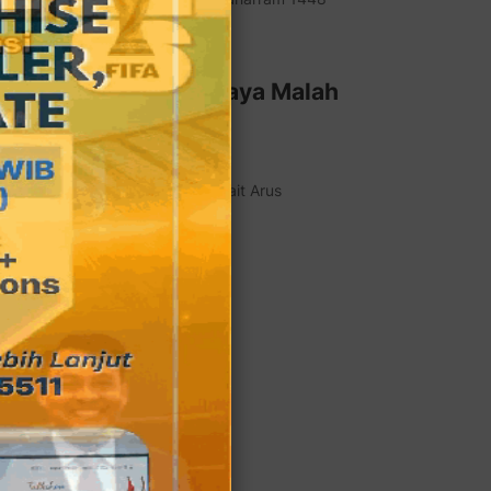
 da…
et Bersih, Eh Jalan Raya Malah
 Penyebab Macet
tuh Ahli Tata Infrastruktur Terkait Arus
at…