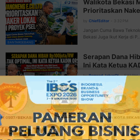
Walikota Bekasi 
Prioritaskan Nake
by
ChiefEditor
-
3:32 PM
Jangan Cuma Bawa Teknologi
Bekasi Juga Ikut Kerja di P
BANTARGEBANG
Serapan Dana Hib
Ini Kata Ketua K
by
Pemred JabarOL
-
5:12 PM
Dana Hibah Rp100 Juta/RW 
Jadi Modal BUMRW & Mesi
BUMRW
FKUB Kota Bekasi
Gemakan Toleran
by
Wahyu Beol
-
6:58 PM
FKUB Kota Bekasi Semarakk