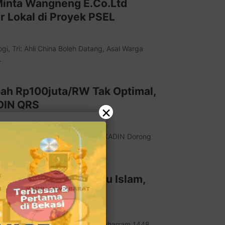
Minta Wangneng E.Co.Ltd
r Lokal di Proyek PSEL
, Tri: Ahli China Boleh Datang, Asal Warga
…
ah Rp100juta/RW Tak Optimal,
ADIN QRS
×
Seret, Walkot Sentil Pengurus; KADIN Dorong
…
 Ramaikan Tahun Baru Islam,
si Beragama
an Pawai Tahun Baru Islam 1 Muharram 1448