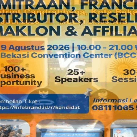
H, Perkuat Pesan Toleransi
FKUB
Alun-Alun Jadi Di
Penuh Kolesterol
by
ChiefEditor
-
10:58 PM
Kemal Hendrayadi: Bekasi Bu
Lalulintas di Tengah Kepad
AHLI
Load More