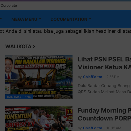
Corporate
MEGA MENU
DOCUMENTATION
 sini atau bisa juga sebagai iklan headliner di atas (600x1
WALIKOTA
Lihat PSN PSEL B
Visioner Ketua K
by
ChiefEditor
-
2:56 PM
Dulu Bantar Gebang Buang 
QRS Sudah Melihat Masa 
BANTARGEBANG
Funday Morning 
Countdown PORP
by
ChiefEditor
-
10:15 AM