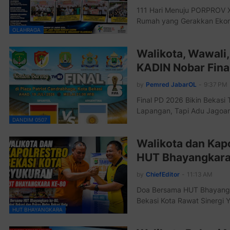
111 Hari Menuju PORPROV X
Rumah yang Gerakkan Eko
OLAHRAGA
Walikota, Wawali
KADIN Nobar Fina
by
Pemred JabarOL
-
9:37 PM
Final PD 2026 Bikin Bekas
Lapangan, Tapi Adu Jagoa
DANDIM 0507
Walikota dan Kap
HUT Bhayangkara
by
ChiefEditor
-
11:13 AM
Doa Bersama HUT Bhayangk
Bekasi Kota Rawat Sinergi
HUT BHAYANGKARA