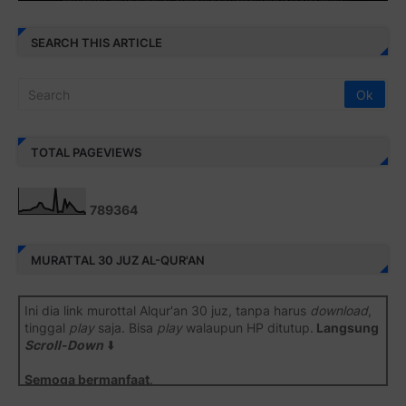
SEARCH THIS ARTICLE
TOTAL PAGEVIEWS
7
8
9
3
6
4
MURATTAL 30 JUZ AL-QUR'AN
Ini dia link murottal Alqur'an 30 juz, tanpa harus
download
,
tinggal
play
saja. Bisa
play
walaupun HP ditutup.
Langsung
Scroll-Down
⬇️
Semoga bermanfaat
.