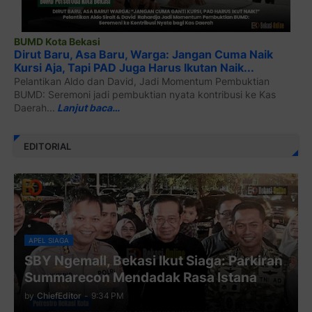
BUMD Kota Bekasi
Dirut Baru, Asa Baru, Warga: Jangan Cuma Naik
Kursi Aja, Tapi PAD Juga Harus Ikutan Naik...
Pelantikan Aldo dan David, Jadi Momentum Pembuktian
BUMD: Seremoni jadi pembuktian nyata kontribusi ke Kas
Daerah...
Lanjut baca…
EDITORIAL
APEL SIAGA
SBY Ngemall, Bekasi Ikut Siaga: Parkiran
Summarecon Mendadak Rasa Istana
by
ChiefEditor
-
9:34 PM