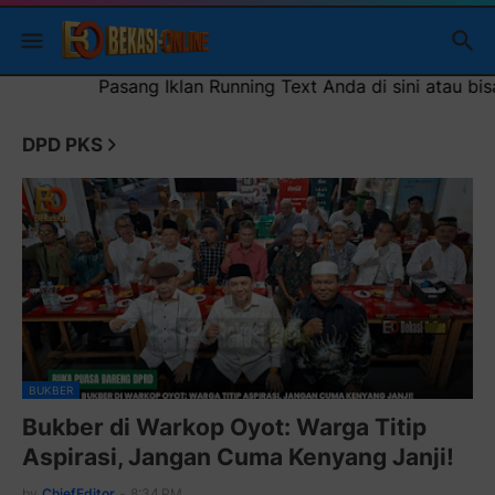
ext Anda di sini atau bisa juga sebagai iklan headliner di
DPD PKS
BUKBER
Bukber di Warkop Oyot: Warga Titip
Aspirasi, Jangan Cuma Kenyang Janji!
by
ChiefEditor
-
8:34 PM