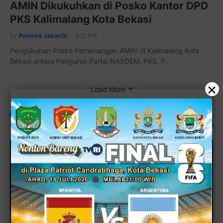
AMIN Dikukuhkan di Posko Kantor DPD
PKS Kalimalang Kota Bekasi
by
Pemred JabarOL
-
8:21 PM
Pengukuhan Posko Pemenangan AMIN di Kalimalang Kota
Bekasi antara Pengurus Partai NASDEM, PKS, P…
×
Load More
POLRESTRO BEKASI KOTA