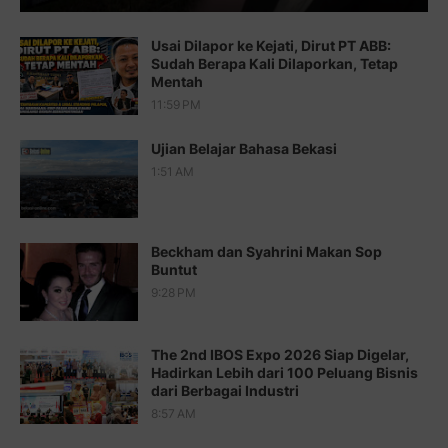
Juz 13 ⇨
http://j.mp/2bFTiKQ
Usai Dilapor ke Kejati, Dirut PT ABB:
Juz 14 ⇨
http://j.mp/2b8SUTA
Sudah Berapa Kali Dilaporkan, Tetap
Mentah
Juz 15 ⇨
http://j.mp/2bFRQIM
11:59 PM
Juz 16 ⇨
http://j.mp/2b8SegG
Ujian Belajar Bahasa Bekasi
Juz 17 ⇨
http://j.mp/2brHsFz
1:51 AM
Juz 18 ⇨
http://j.mp/2b8SCfc
Juz 19 ⇨
http://j.mp/2bFSq95
Beckham dan Syahrini Makan Sop
Buntut
Juz 20 ⇨
http://j.mp/2brI1zc
9:28 PM
Juz 21 ⇨
http://j.mp/2b8VcBO
The 2nd IBOS Expo 2026 Siap Digelar,
Juz 22 ⇨
http://j.mp/2bFRxNP
Hadirkan Lebih dari 100 Peluang Bisnis
dari Berbagai Industri
Juz 23 ⇨
http://j.mp/2brItxm
8:57 AM
Juz 24 ⇨
http://j.mp/2brHKw5