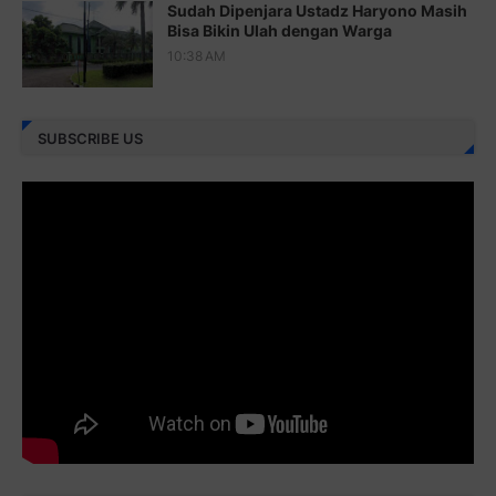
Sudah Dipenjara Ustadz Haryono Masih
Juz 25 ⇨
http://j.mp/2brImlf
Bisa Bikin Ulah dengan Warga
10:38 AM
Juz 26 ⇨
http://j.mp/2bFRHF2
Juz 27 ⇨
http://j.mp/2bFRXno
SUBSCRIBE US
Juz 28 ⇨
http://j.mp/2brI3ai
Juz 29 ⇨
http://j.mp/2bFRyBF
Juz 30 ⇨
http://j.mp/2bFREcc
Monggo disebarluaskan. Mudah-mudahan menjadi ladang
amal jariyah bagi kita semua.
Berbagi kebaikan meskipun sedikit, semoga bermanfaat,
aamiin...