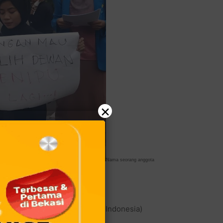
×
Na
ma seorang anggota
, Jumat 19/5/2023 (Foto: YudiRN)
I (Pergerakan Mahasiswa Islam Indonesia)
edung DPRD Kota Bekasi.