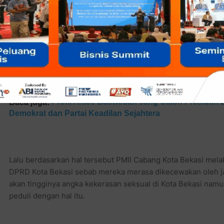
Afifah selaku korlap aksi menyampaikan "Sudah jelas bahw
tindakan kekerasan seksual di Kota Bekasi sangat tinggi, ak
tak acuh dengan angka yang begitu tinggi. Oleh karena nya 
DPRD Kota Bekasi agar segera melakukan pengesahan terhad
Profil Anies Baswedan sang Calon Presiden 
Baca juga:
Demokrat dan Partai Keadilan Sejahtera
Lalu berdasarkan hal tersebut PMII Cabang Kota Bekasi mela
DPRD Kota Bekasi sebab mereka merasa dikecewakan oleh ja
akan tingginya angka kekerasan seksual di Kota Bekasi nam
peduli dengan hal itu.