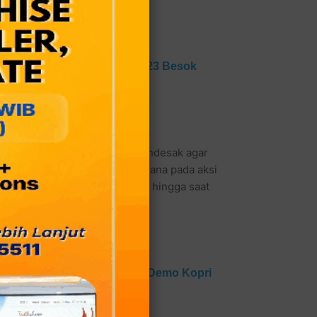
anto Akan Berakhir 16 Sep 2023 Besok
oleh PMII Kota Bekasi untuk mendesak agar
upakan tindak lanjut yang dimana pada aksi
aperda tersebut, akan tetapi hingga saat
 Atas Tuduhan Bohong dari Demo Kopri