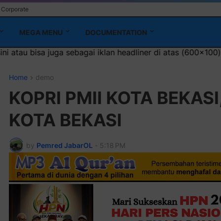
Corporate
MEGA MENU
DOCUMENTATION
iklan headliner di atas (600x100)px
Home
demo
KOPRI PMII KOTA BEKAS
KOTA BEKASI
by
Pemred JabarOL
-
5:18 PM