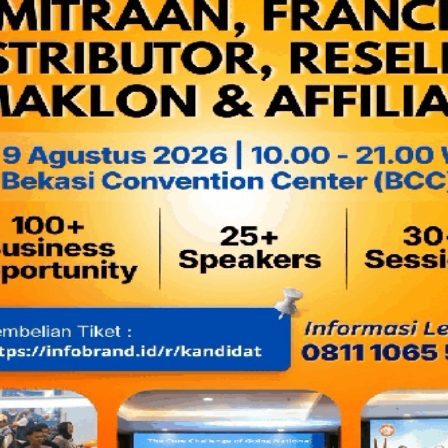
Baca juga:
Masa Jabatan Plt Walikota Bekasi, Trie Adhi
Bareng 15 Kepala Daerah Lainnya
Aksi unjuk rasa ini merupakan aksi lanjutan yang dilakukan 
disahkannya 3 Raperda Pro Perempuan dan Anak. Hal ini mer
sebelumnya DPRD Kota Bekasi berjanji akan mengesahkan 3 R
ini raperda tersebut belum juga disahkan.
Baca juga:
Ini Bantahan Aleg PDIP Nicodemus Godjang
PMII di DPRD Kota Bekasi