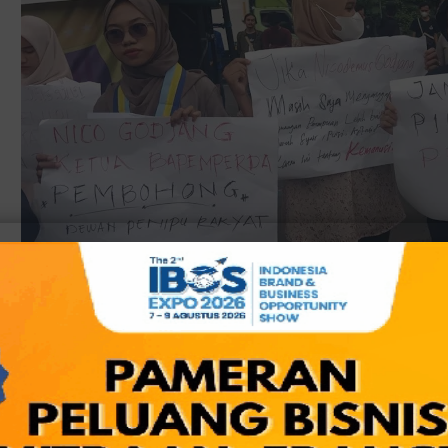
DPRD selaku Ketua Bamperda disebut dalam Demo Kopri PMII
BEKASI,
bksOL
- Pada hari ini, Jumat (19/5/2023) Kopri PMI
Cabang Kota Bekasi menggelar aksi demonstrasi di depan G