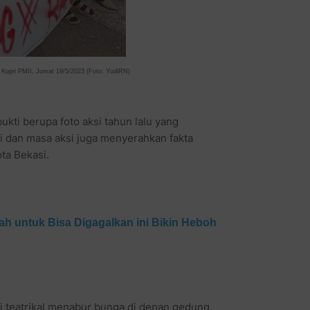
Kopri PMII, Jumat 19/5/2023 (Foto: YudiRN)
kti berupa foto aksi tahun lalu yang
i dan masa aksi juga menyerahkan fakta
ta Bekasi.
h untuk Bisa Digagalkan ini Bikin Heboh
i teatrikal menabur bunga di depan gedung