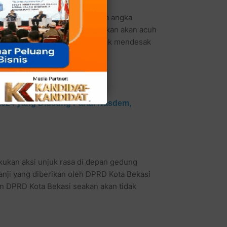
a pada tahun sebelumnya bahwa angka
an tetapi DPRD Kota Bekasi seakan akan acuh
kami kembali turun kejalan untuk mendesak
ap 3 Raperda tersebut."
2024 yang Diusung Partai Nasdem,
kukan aksi unjuk rasa di depan gedung
nji yang diberikan oleh DPRD Kota Bekasi
un DPRD Kota Bekasi seakan akan tidak